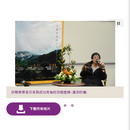
許鞍華導演分享其成功背後的百般歷練 (潘浩欣攝)