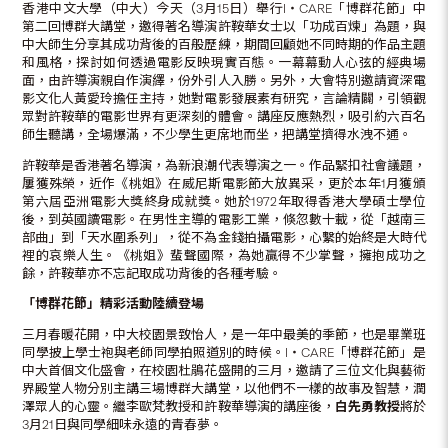
香港中文大學（中大）今天（3月15日）舉行I‧CARE「博群花節」中
第二回博群大講堂，邀得著名導演許鞍華女士以「功成百煉」為題，與
中大師生分享其成功背後的百般歷練，期間回顧她不同時期的作品主題
和風格，探討如何透過電影反映現實百態。一幕幕動人心弦的經典場
面，由許導演親自作演繹，份外引人入勝。另外，大會特別邀請資深電
影文化人黃愛玲擔任主持，她對電影發展素有研究，言論精闢，引領觀
眾對許鞍華的電影世界有更深刻的體會。講座反應熱烈，吸引約六百名
師生聽講，全場爆滿，不少學生更席地而坐，把講堂擠得水洩不通。
許鞍華是香港著名導演，為新浪潮代表導演之一。作品緊扣社會議題，
屢獲殊榮，近作《桃姐》在威尼斯電影節大放異采，更於本年1月獲頒
第六屆亞洲電影大獎終身成就獎。她於1972年取得香港大學碩士學位
後，到英國讀電影。在男性主導的電影工業，倏忽數十載，從「越南三
部曲」到「天水圍系列」，從不為金錢拍攝電影，心繫的始終是大時代
裡的哀樂人生。《桃姐》蜚聲國際，為她贏得不少掌聲，擁抱成功之
餘，許鞍華亦不忘記取成功背後的各種考驗。
「博群花節」精彩活動陸續登場
三月春暖花開，中大校園景致怡人，是一年中最美的季節，也是畢業班
同學披上學士袍與老師同學拍照道別的時候。I‧CARE「博群花節」是
中大首個文化盛會，在校園杜鵑花盛開的三月，邀請了三位文化與藝術
界殿堂人物分別主講三場博群大講堂，以他們不一樣的故事及智慧，潤
澤眾人的心靈。繼李歐梵教授和許鞍華導演的講座後，
白先勇教授
將於
3月21日與同學細味永遠的青春夢。