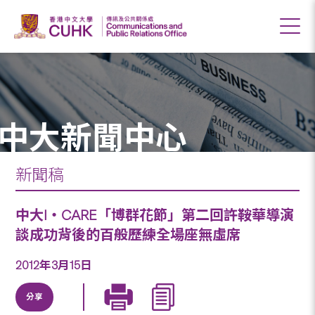
中大新聞中心
新聞稿
中大I‧CARE「博群花節」第二回許鞍華導演
談成功背後的百般歷練全場座無虛席
2012年3月15日
分享