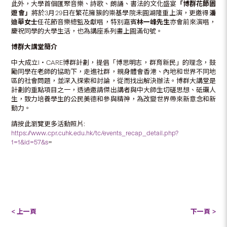
此外，大學首個匯聚音樂、詩歌、朗誦、書法的文化盛宴
「博群花節園
遊會」
將於3月29日在繁花擁簇的崇基學院未圓湖隆重上演，更邀得
潘
迪華女士
任花節音樂總監及獻唱，特別嘉賓
林一峰先生
亦會前來演唱，
慶祝同學的大學生活，也為講座系列畫上圓滿句號。
博群大講堂簡介
中大成立I‧CARE博群計劃，提倡「博思明志，群育新民」的理念，鼓
勵同學在老師的協助下，走進社群，親身體會香港、內地和世界不同地
區的社會問題，並深入探索和討論，從而找出解決辦法。博群大講堂是
計劃的重點項目之一，透過邀請傑出講者與中大師生切磋思想、砥礪人
生，致力培養學生的公民美德和參與精神，為改變世界帶來新意念和新
動力。
請按此瀏覽更多活動照片:
https://www.cpr.cuhk.edu.hk/tc/events_recap_detail.php?
1=1&id=57&s
=
< 上一頁
下一頁 >