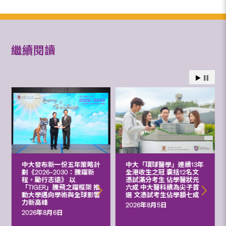
繼續閱讀
中大發布新一份五年策略計
中大「環球醫學」連續13年
劃《2026‒2030：騰躍新
全港收生之冠 囊括12名文
程，勵行志遠》 以
憑試滿分考生 佔學醫狀元
「TIGER」騰飛之躍框架 推
六成 中大醫科續為尖子首
動大學邁向學術與全球影響
選 文憑試考生佔學額七成
力新高峰
2026年8月5日
2026年8月6日