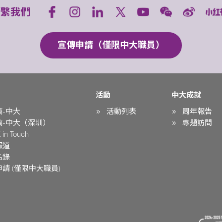
聯繫我們
宣傳申請（僅限中大職員）
活動
中大成就
稿-中大
活動列表
周年報告
稿-中大（深圳）
專題訪問
in Touch
報道
名錄
請 (僅限中大職員)