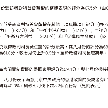
受訪者對特首曾蔭權的整體表現的評分為67.5分（由0
於受訪者對特首曾蔭權在其他十項具體項目評分（由0分
能力」（68.7分）和「平衡中港利益」（67.1分）；而
）、「平衡各方利益」（62.0分）和「促進民主發展」（58
以律政司司長黃仁龍的評分最高，其八月份的評分為68.
1.0分，較七月份上升0.9分。至於政務司司長唐英年，其
官問責制實踐的整體表現評分為59.4分，與七月份很接近
八月份表示滿意北京中央政府的香港政策的受訪者有50.
則有40.0%，則較七月份下跌3.2個百份點（見附表六）。