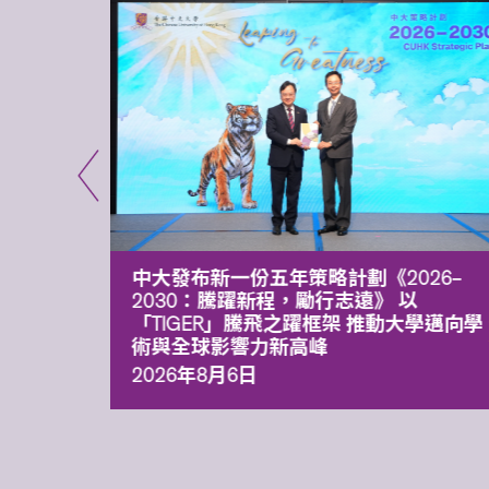
能力 有
中大發布新一份五年策略計劃《2026‒
污染
2030：騰躍新程，勵行志遠》 以
「TIGER」騰飛之躍框架 推動大學邁向學
術與全球影響力新高峰
2026年8月6日