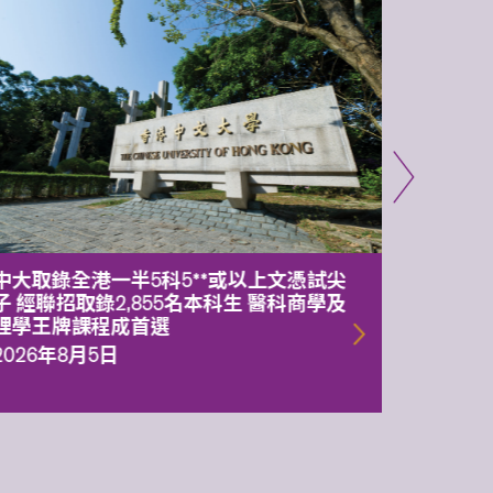
中大取錄全港一半5科5**或以上文憑試尖
中大委
子 經聯招取錄2,855名本科生 醫科商學及
理副校
理學王牌課程成首選
2026年
2026年8月5日