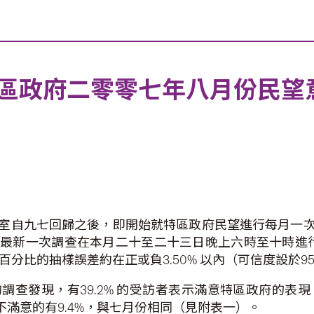
區政府二零零七年八月份民望
室自九七回歸之後，即開始就特區政府民望進行每月一
最新一次調查在本月二十至二十三日晚上六時至十時進行，
算，百分比的抽樣誤差約在正或負3.50% 以內（可信度設於
查發現，有39.2% 的受訪者表示滿意特區政府的表現
示不滿意的有9.4%，與七月份相同（見附表一）。