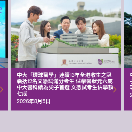
中大「環球醫學」連續13年全港收生之冠
囊括12名文憑試滿分考生 佔學醫狀元六成
中大醫科續為尖子首選 文憑試考生佔學額
七成
2026年8月5日