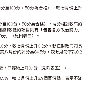
分至100分，50分為合格），較七月份上升
至100分，50分為合格），得分相對較高的
評分相對較低的項目則有「包容各方政治勢力」
.9分）（見附表三）。
0分，較七月份上升0.2分。新任財政司司長
八月份的評分為64.5分，較七月份下跌0.2
，只輕微上升0.1分（見附表五）。
3%，較七月份上升3.9個百份點；表示不滿