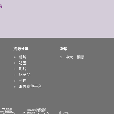
資源分享
凝聚
相片
中大．關懷
貼圖
影片
紀念品
刊物
形象宣傳平台