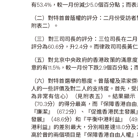
有53.4%，較一月份減少5.0個百分點；而
（二）對特首曾蔭權的評分：二月份受訪者對特
附表二）。
（三）對三司司長的評分：三位司長在二月份
評分為60.6分，升2.4分。而律政司司長黃
（五）對北京中央政府的香港政策的滿意度：
意的有11.5%，較一月份下跌2.9個百分點
（六）對特首選舉的態度。曾蔭權及梁家傑
人的一些評價及對二人的支持度。首先，受
為非常有信心）（見附表五）。結果顯示，對
（70.3分）的得分最高，而『保障香港自由
『廉潔』（67.2分）、『促進香港民主發展
發展』（48.6分）和『平衡中港利益』（
港利益』的差別最大，分別相差達18.0分
高於曾的兩個項目是『保障香港自由人權』和