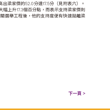
梁家傑的52.0分達17.5分（見附表六）。
幅上升17.3個百分點，而表示支持梁家傑則
展相關選舉工程後，他的支持度便有快速拋離梁
下一頁 >