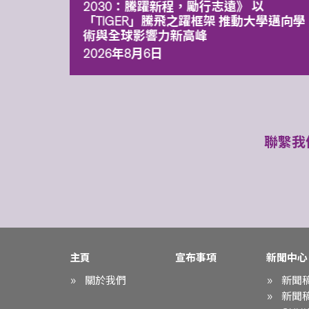
污染
2030：騰躍新程，勵行志遠》 以
「TIGER」騰飛之躍框架 推動大學邁向學
術與全球影響力新高峰
2026年8月6日
聯繫我
主頁
宣布事項
新聞中心
關於我們
新聞
新聞