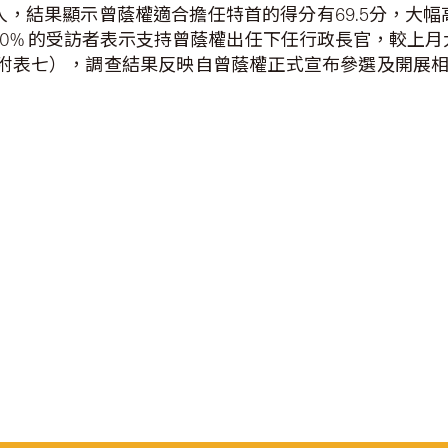
，結果顯示曾蔭權適合擔任特首的得分有69.5分，大幅高出
.0% 的受訪者表示支持曾蔭權出任下任行政長官，較上月大
點（見附表七），調查結果反映自曾蔭權正式宣布參選及開