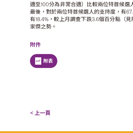
適至100分為非常合適）比較兩位特首候選人
最後，對於兩位特首候選人的支持度，有67
有18.4%，較上月調查下跌3.6個百分
家傑之勢。
附件
附表
< 上一頁