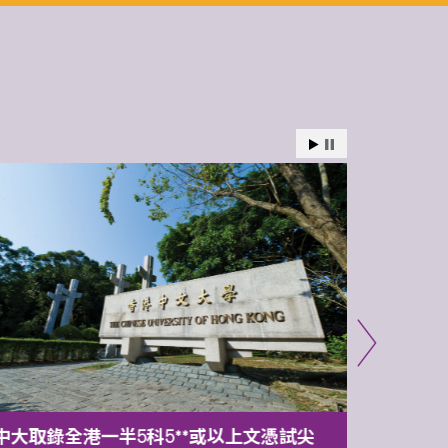
中大取錄全港一半5科5**或以上文憑試尖
中大委