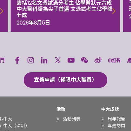
囊括12名文憑試滿分考生 佔學醫狀元六成
中大醫科續為尖子首選 文憑試考生佔學額
七成
2026年8月5日
們
宣傳申請（僅限中大職員）
活動
中大成就
稿-中大
活動列表
周年報告
稿-中大（深圳）
專題訪問