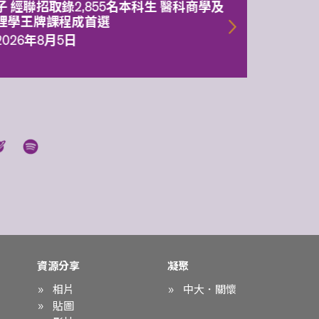
子 經聯招取錄2,855名本科生 醫科商學及
理副校
理學王牌課程成首選
2026年
2026年8月5日
資源分享
凝聚
相片
中大．關懷
貼圖