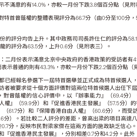
表示不滿意的有14.0%，亦較一月份下跌3.8個百分點（見
首曾蔭權的整體表現評分為66.7分（由0分至100分，
的評分均告上升。其中政務司司長許仕仁的評分為58.1
仁龍的評分為63.5分，上升0.6分（見附表三）。
二月份表示滿意北京中央政府的香港政策的受訪者有41.
；而表示普通的則有43.3%，亦較一月份下跌2.2個百分點
都已經報名參選下一屆特首選舉並正式成為特首候選人
訪者被要求從十個方面評價對這兩位特首候選人出任下屆特
曾蔭權的信心評價中，以『辦事能力』（69.4分）、
人權』（59.9分）和『促進香港民主發展』（57.5分
』（61.7分）和『保障香港自由人權』（60.6分），
49.6分）。若比較二人評分的差距，曾高出梁的項目高
及20.7分，反映市民對梁家傑在這兩方面的施政缺乏信
『促進香港民主發展』，分別相差0.7分和4.2分。此