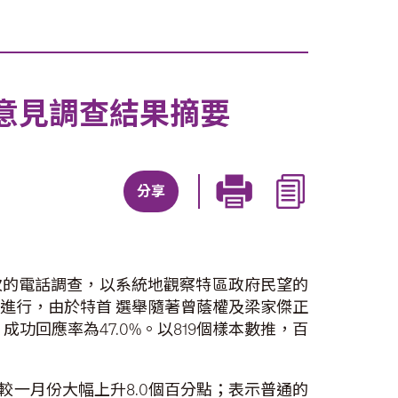
意見調查結果摘要
分享
次的電話調查，以系統地觀察特區政府民望的
進行，由於特首 選舉隨著曾蔭權及梁家傑正
功回應率為47.0%。以819個樣本數推，百
較一月份大幅上升8.0個百分點；表示普通的