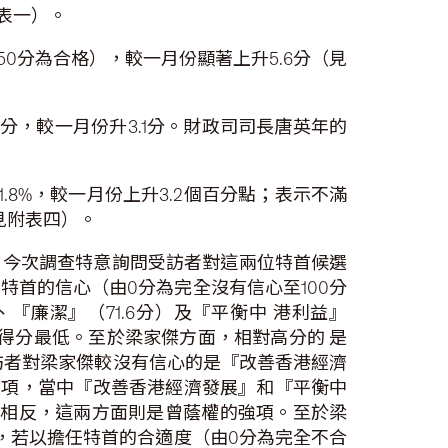
附表一）。
50分為合格），較一月份顯著上升5.6分（見
分，較一月份升3.1分。財政司司長唐英年的
8%，較一月份上升3.2個百分點；表示不滿
（見附表四）。
，今次調查特意詢問受訪者對這兩位特首候選
首的信心（由0分為完全沒有信心至100分
『廉潔』（71.6分）及『平衡中 港利益』
）的得分最低。至於梁家傑方面，相對高分的 是
而受訪者對梁家傑較沒有信心的是『改善香港經濟
達八項，當中『改善香港經濟發展』和『平衡中
心。相反，這兩方面則是曾蔭權的強項。至於梁
外，若以擔任特首的合適度（由0分為完全不合