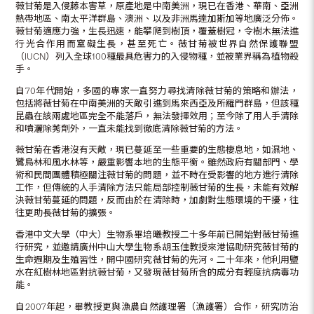
薇甘菊是入侵藤本害草，原產地是中南美洲，現已在香港、華南、亞洲
熱帶地區、南太平洋群島、澳洲、以及非洲馬達加斯加等地廣泛分佈。
薇甘菊適應力強，生長迅速，能攀爬到樹頂，覆蓋樹冠，令樹木無法進
行光合作用而窒礙生長，甚至死亡。薇甘菊被世界自然保護聯盟
（IUCN）列入全球100種最具危害力的入侵物種，並被業界稱為植物殺
手。
自70年代開始，多國的專家一直努力尋找清除薇甘菊的策略和辦法，
包括將薇甘菊在中南美洲的天敵引進到馬來西亞及所羅門群島，但該種
昆蟲在該兩處地區完全不能落戶，無法發揮效用；至今除了用人手清除
和噴灑除莠劑外，一直未能找到徹底清除薇甘菊的方法。
薇甘菊在香港沒有天敵，現已蔓延至一些重要的生態棲息地，如濕地、
鷺鳥林和風水林等，嚴重影響本地的生態平衡。雖然政府有關部門、學
術和民間團體積極關注薇甘菊的問題，並不時在受影響的地方進行清除
工作，但傳統的人手清除方法只能局部控制薇甘菊的生長，未能有效解
決薇甘菊蔓延的問題，反而由於在清除時，加劇對生態環境的干擾，往
往更助長薇甘菊的擴張。
香港中文大學（中大）生物系畢培曦教授二十多年前已開始對薇甘菊進
行研究，並邀請廣州中山大學生物系胡玉佳教授來港協助研究薇甘菊的
生命週期及生殖習性，開中國研究薇甘菊的先河。二十年來，他利用鹽
水在紅樹林地區對抗薇甘菊，又發現薇甘菊所含的成分有輕度抗病毒功
能。
自2007年起，畢教授更與漁農自然護理署（漁護署）合作，研究防治