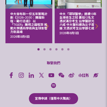
中大發布新一份五年策略計
中大「環球醫學」連續13年
劃《2026‒2030：騰躍新
全港收生之冠 囊括12名文
程，勵行志遠》 以
憑試滿分考生 佔學醫狀元
「TIGER」騰飛之躍框架 推
六成 中大醫科續為尖子首
動大學邁向學術與全球影響
選 文憑試考生佔學額七成
力新高峰
2026年8月5日
2026年8月6日
聯繫我們
宣傳申請（僅限中大職員）