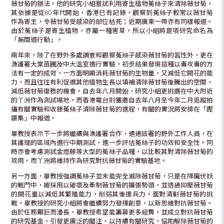
薇甘菊的辦法。他的研究小組嘗試利用寄生植物菟絲子來清除薇甘菊，
其依據是從80年代開始，香港已有記錄，觀察到菟絲子較常以薇甘菊
作為寄主，令薇甘菊受感染的部位枯死；近期廣東一帶亦有同樣報道。
由於菟絲子是寄生植物，亦屬一種害草，所以小組將是項研究命名為
「無間道行動」。
兩年來，除了在野外多處調查和觀察菟絲子感染薇甘菊的習性外，更在
漁護署大棠苗圃及中大溫室進行實驗，初步結果發現這種以毒攻毒的方
法有一定的成效，一方面明顯消耗薇甘菊的生物量，又減低它開花的能
力，而且往往有利促進其他植物生長以填補清除薇甘菊後騰出的空間，
減低薇甘菊復甦的機會。自去年八月開始，研究小組更挑選在中大附近
的丫洲作為測試場地，而香港電台則獲邀自去年八月至今年二月追蹤拍
攝有關實驗和收錄菟絲子清除薇甘菊的進程，有關的實況將安排在「鏗
鏘集」中報道。
畢教授表示下一步將繼續與漁護署合作，通過該署的野外工作人員，在
其護理的區域內進行中期測試，進一步評估菟絲子的功效和安全性。同
時亦會考慮測試金燈藤等大型的菟絲子品種，以比較其對清除薇甘菊的
效用。而丫洲將維持作為研究對抗薇甘菊的實驗基地。
另一方面，畢教授強調菟絲子並未能完全滅除薇甘菊，只是在降魔伏妖
的戰鬥中，被採用以破壞及牽制薇甘菊的擴張勢頭，並透過抑壓薇甘菊
的開花量以減低其繁殖能力，削弱其後援兵力。面對清剿薇甘菊的挑
戰，畢教授的研究小組將會繼續努力發揮創意，以新思維對抗薇甘菊。
由於任務艱巨而漫長，畢教授希望能籌募更多經費，並成立對抗薇甘菊
的研究基金，引發更廣泛的關注，以持續有關研究，協助解除薇甘菊的