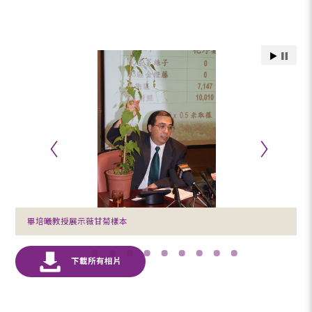
畢培曦教授展示薇甘菊樣本