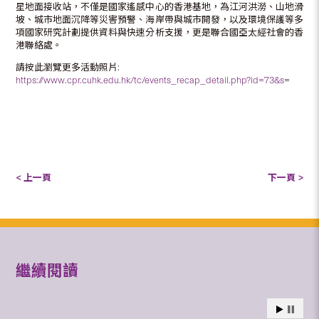
星地面接收站，不僅是國家遙感中心的香港基地，為江河洪澇、山地滑
坡、城市地面沉降等災害預警、海岸帶與城市開發，以及環境保護等多
項國家研究計劃提供資料與快速分析支援，更是聯合國亞太經社會的香
港聯絡處。
請按此瀏覽更多活動照片:
https://www.cpr.cuhk.edu.hk/tc/events_recap_detail.php?id=73&s
=
< 上一頁
下一頁 >
繼續閱讀