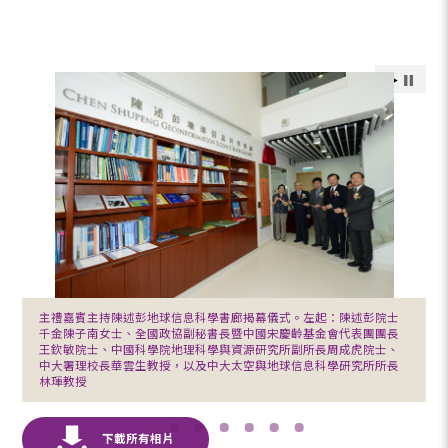
主禮嘉賓主持陳述彭地球信息科學書廊揭幕儀式。左起：陳述彭院士
千金陳子南女士、全國政協副秘書長暨中國宋慶齡基金會代表團團長
王欽敏院士、中國科學院地理科學與資源研究所副所長周成虎院士、
中大署理校長華雲生教授，以及中大太空與地球信息科學研究所所長
林琿教授