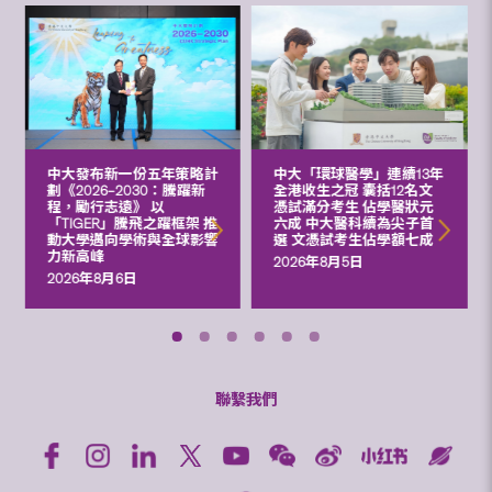
中大發布新一份五年策略計
中大「環球醫學」連續13年
劃《2026‒2030：騰躍新
全港收生之冠 囊括12名文
程，勵行志遠》 以
憑試滿分考生 佔學醫狀元
「TIGER」騰飛之躍框架 推
六成 中大醫科續為尖子首
動大學邁向學術與全球影響
選 文憑試考生佔學額七成
力新高峰
2026年8月5日
2026年8月6日
聯繫我們