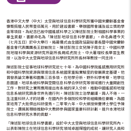
香港中文大學（中大）太空與地球信息科學研究所獲中國宋慶齡基金會
慷慨捐贈人民幣壹佰萬元，用於建設書廊、舉辦國際會議及設立獎助學
金等項目。為紀念已故中國遙感科學之父陳述彭院士對祖國科學事業的
畢生貢獻，書廊命名為「陳述彭地球信息科學書廊」。命名典禮今天
（七月五日）於中大舉行，揭幕儀式由全國政協副秘書長暨中國宋慶齡
基金會代表團團長王欽敏院士、陳述彭院士女兒陳子南女士、中國科學
院地理科學與資源研究所副所長周成虎院士、中大署理校長華雲生教
授，以及中大太空與地球信息科學研究所所長林琿教授一同主持。
陳述彭院士從事地球科學研究近七十年，為中國科學院遙感應用研究所
和中國科學院資源與環境信息系統國家重點實驗室的發展奠定基礎。他
曾發表論文專著和圖集三百多項，在地學分析、野外科學考察、地學信
息圖譜、地球系統科學與空間信息科學合併研究等領域進行大量開創性
工作，對研究之實際應用提出有系統的深入分析，推動中國遙感和地理
信息系統研究躋身世界先進行列。陳述彭院士治學嚴謹，誨人不倦，一
生注重科研人才的培養，在國內外多個院校和學術組織擔任要職，為國
家培育了大批傑出科研俊秀。二零零六年，中大頒授榮譽博士學位予陳
院士，讚揚其積極推動中大教師參與國家重要科研計劃，提升本港地球
信息科學研究水準的貢獻。
「陳述彭地球信息科學書廊」設於中大太空與地球信息科學研究所內，
以表彰陳院士在地球信息科學研究領域卓越輝煌的成就，讓研究人員和