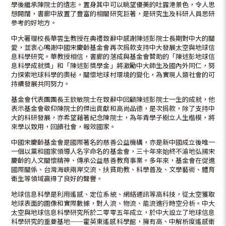
學後繼承陳院士的遺志。置身其中可以眺望優美的吐露港景色，令人思
想開闊，書廊中放置了豐富的相關研究巨著，是研究生及科研人員思研
參考的好地方。
中大署理校長華雲生教授在典禮致辭中感謝陳述彭院士長期對中大的關
愛，並衷心鳴謝中國宋慶齡基金會再次捐款支持中大發展太空與地球信
息科學研究。華教授相信，書廊的落成與基金會贊助的「陳述彭地球信
息科學成就獎」和「陳述彭獎學金」將激勵中大師生及國內外同仁，努
力探索地球科學的奧秘，關懷地球村環境的變化，為實現人類社會的可
持續發展共同努力。
基金會代表團團長王欽敏院士在致辭中回顧陳述彭院士一生的成就，他
表示基金會敬仰陳院士的傑出貢獻和高尚品德，是次捐款，除了支持中
大的科研發展，亦希望藉著紀念陳院士，為年青學子樹立人生楷模，將
來學以致用，回饋社會，報效國家。
中國宋慶齡基金會是國際著名的慈善公益機構，亦是新中國成立後唯一
一個以黨和國家領導人名字命名的基金會，三十年來始終不渝地弘揚宋
慶齡的人文關懷精神、傳承公益慈善教育事業。多年來，基金會在促進
國際關係、台灣海峽兩岸交流、扶貧助教、科學普及、文學藝術、體育
衛生等領域贏得了良好的聲譽。
地球信息科學是利用遙感、定位系統、網絡通訊等高科技，從太空獲取
地球表面的圖像和實際數據，對人流、物流、能流進行時空分析。中大
太空與地球信息科學研究所於二零零五年成立，於中大設立了地球信息
科學研究的重要基地──霍英東遙感科學館，擁有高、中解析度遙感衛