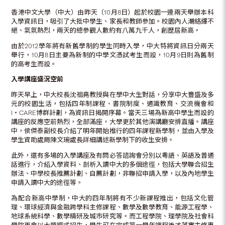
香港中文大學（中大）由昨天（10月8日）起於校園一連兩天舉辦本科
入學資訊日，吸引了大批中學生、家長和教師參加。校園內人潮絡繹不
絕、氣氛熱烈，兩天的總參觀人數約有八萬九千人，創歷屆新高。
由於2012學年將有新舊學制的學生同時入學，中大特將資訊日分兩天
舉行，10月8日主要為新制的中學文憑試考生而設，10月9日則為舊制
的高考生而設。
入學講座盛況空前
昨天早上，中大校長沈祖堯教授與在學中大生對話，分享中大豐盛及多
元的校園生活，包括四年制課程、書院制度、通識教育、交流機會和
I‧CARE博群計劃，為資訊日揭開序幕。當天三場為新高中學生而設的
講座的反應空前熱烈，全部滿座，大學更於其他演講廳安排直播。講座
中，侯傑泰副校長介紹了明年開始推行的四年課程新學制，並由入學及
學生資助處周陳文琬處長詳細講述新學制下的收生安排。
此外，還有多場的入學講座及有問必答諮詢會分別以粵語、英語及普通
話進行，介紹入學資料、剖析入讀中大的多個途徑，包括大學聯合招生
辦法、中學校長推薦計劃、自薦計劃，非聯招申請入學，以及內地學生
申請入讀中大的途徑等。
為配合新高中學制，中大的四年制將有不少新課程推出，包括文化管
理、環球經濟與金融跨學科主修課程、數學及數學教育、能源工程學、
地球系統科學、數學精研及城市研究等。而工程學院、理學院及社會科