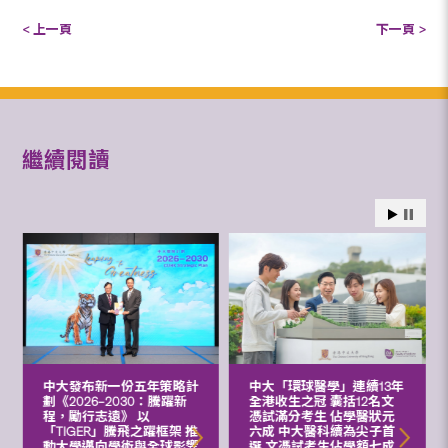
< 上一頁
下一頁 >
繼續閱讀
中大發布新一份五年策略計
中大「環球醫學」連續13年
劃《2026‒2030：騰躍新
全港收生之冠 囊括12名文
程，勵行志遠》 以
憑試滿分考生 佔學醫狀元
「TIGER」騰飛之躍框架 推
六成 中大醫科續為尖子首
動大學邁向學術與全球影響
選 文憑試考生佔學額七成