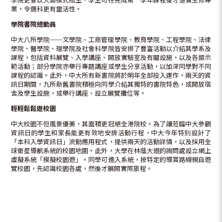
學院更會以大類模式招生，學生可在完成第一學年課程後才落實主修專
業，令選科更有靈活性。
學院書院總動員
中大八所學院──文學院、工商管理學院、教育學院、工程學院、法律
學院、醫學院、理學院及社會科學院皆安排了豐富活動以介紹其學系及
課程，包括資料展覽、入學講座、開放實驗室及有關設施，以及各類示
範活動；部分學院亦舉行專題講座或學生分享活動，以加深同學對不同
課程的認識。此外，中大所有新書院將於明年全部投入運作，兩天的資
訊日期間，九所新舊書院積極向同學介紹其獨特的書院特色，或開放宿
舍及學生設施，或舉行講座、設立展覽攤位等。
輕輕鬆鬆遊校園
中大校園不但風景優美，其面積更冠絕全港院校。為了讓蒞臨中大參觀
資訊日的學生和家長能更有效地安排活動行程，中大今年特別設計了
「本科入學資訊日」流動應用程式，提供兩天的活動詳情，以及採用全
球衛星導航系統的校園地圖。此外，大學在林蔭大道的詢問處設立網上
虛擬系統「模擬校園遊」。同學可進入系統，按特定的導賞路線親自遊
覽校園，先認識校園各處，然後才展開實際旅程。