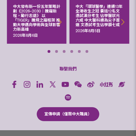
中大發布新一份五年策略計
中大「環球醫學」連續13年
劃《2026‒2030：騰躍新
全港收生之冠 囊括12名文
程，勵行志遠》 以
憑試滿分考生 佔學醫狀元
「TIGER」騰飛之躍框架 推
六成 中大醫科續為尖子首
動大學邁向學術與全球影響
選 文憑試考生佔學額七成
力新高峰
2026年8月5日
2026年8月6日
聯繫我們
宣傳申請（僅限中大職員）