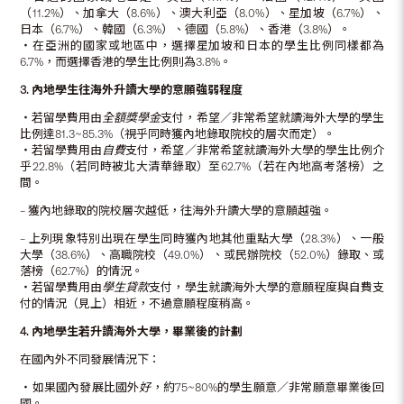
（11.2%）、加拿大（8.6%）、澳大利亞（8.0%）、星加坡（6.7%）、
日本（6.7%）、韓國（6.3%）、德國（5.8%）、香港（3.8%）。
‧在亞洲的國家或地區中，選擇星加坡和日本的學生比例同樣都為
6.7%，而選擇香港的學生比例則為3.8%。
3.
內地學生往海外升讀大學的意願強弱程度
‧若留學費用由
全額獎學金
支付，希望／非常希望就讀海外大學的學生
比例達81.3~85.3%（視乎同時獲內地錄取院校的層次而定）。
‧若留學費用由
自費
支付，希望／非常希望就讀海外大學的學生比例介
乎22.8%（若同時被北大清華錄取）至62.7%（若在內地高考落榜）之
間。
– 獲內地錄取的院校層次越低，往海外升讀大學的意願越強。
– 上列現象特別出現在學生同時獲內地其他重點大學（28.3%）、一般
大學（38.6%）、高職院校（49.0%）、或民辦院校（52.0%）錄取、或
落榜（62.7%）的情況。
‧若留學費用由
學生貸款
支付，學生就讀海外大學的意願程度與自費支
付的情況（見上）相近，不過意願程度稍高。
4.
內地學生若升讀海外大學，畢業後的計劃
在國內外不同發展情況下：
‧如果國內發展比國外
好
，約75~80%的學生願意／非常願意畢業後回
國。