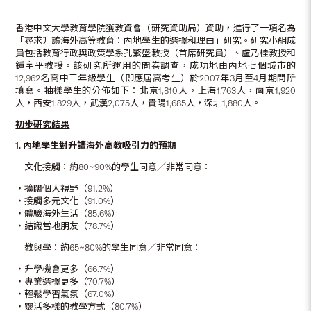
香港中文大學教育學院獲教資會（研究資助局）資助，進行了一項名為
「尋求升讀海外高等教育：內地學生的選擇和理由」研究。研究小組成
員包括教育行政與政策學系孔繁盛教授（首席研究員）、盧乃桂教授和
鍾宇平教授。該研究所運用的問卷調查，成功地由內地七個城市的
12,962名高中三年級學生（即應屆高考生）於2007年3月至4月期間所
填寫。抽樣學生的分佈如下：北京1,810人，上海1,763人，南京1,920
人，西安1,829人，武漢2,075人，貴陽1,685人，深圳1,880人。
初步研究結果
1.
內地學生對升讀海外高教吸引力的預期
文化接觸：約80~90%的學生同意／非常同意：
‧擴闊個人視野（91.2%）
‧接觸多元文化（91.0%）
‧體驗海外生活（85.6%）
‧結識當地朋友（78.7%）
教與學：約65~80%的學生同意／非常同意：
‧升學機會更多（66.7%）
‧專業選擇更多（70.7%）
‧輕鬆學習氣氛（67.0%）
‧靈活多樣的教學方式（80.7%）