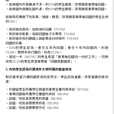
‧如果國內外發展
差不多
，約70%的學生願意／非常願意畢業後回國。
‧如果國內發展比國外
差
，約50%的學生願意／非常願意畢業後回國。
如果政府實施下列政策／措施，願意／非常願意畢業後回國的學生比例
約75%：
‧政府提供資訊，協助海外回歸（73.7%）
‧政府提供配套，協助回國後子女教育（73.9%）
‧政府提供有利歸國人員創業及科研條件（78.9%）
回國的計劃
‧52%的學生認為，會在五年內回國；會在十年內回國的，則達
72.6%。暫時未有打算的，則有22.2%。
‧接近一半（45.7%）的學生希望「畢業後回國找一份好工作」，同時
另有22.2%的學生希望畢業後「回國貢獻國家」。
5.
內地學生認為升讀海外大學所需的重要資訊
對於最希望升讀的國家或地區而言，學生認為重要／非常重要的資訊
是：
‧外國留學生所獲學位與當地畢業生獲同等承認（87.0%）
‧畢業回國後所獲學位獲國內承認（86.9%）
‧該國／地區高等教育的質量（86.4%）
‧該國／地區高教教育特色（83.3%）
‧該國／地區高教教學方式（82.4%）