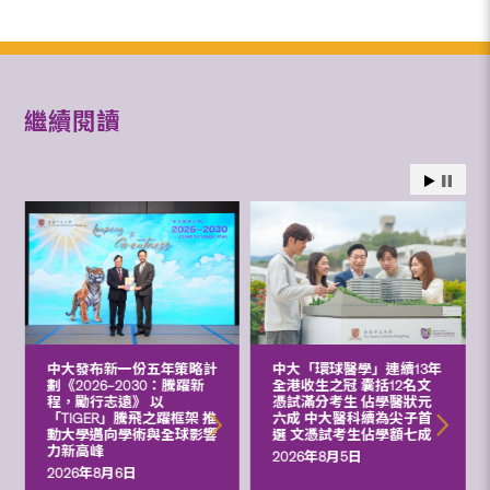
繼續閱讀
中大發布新一份五年策略計
中大「環球醫學」連續13年
劃《2026‒2030：騰躍新
全港收生之冠 囊括12名文
程，勵行志遠》 以
憑試滿分考生 佔學醫狀元
「TIGER」騰飛之躍框架 推
六成 中大醫科續為尖子首
動大學邁向學術與全球影響
選 文憑試考生佔學額七成
力新高峰
2026年8月5日
2026年8月6日