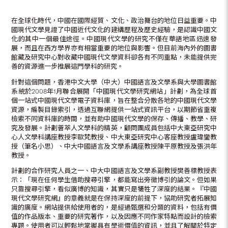
在全球化時代，中國在國際經貿、文化、政治舞台的地位日益重要。中
國現代文學見證了中國近代文化的建構歷程及歷史經驗，是認識中國文
化的其中一個最佳途徑。中國現代文學的研究不僅在華語地區迅速發
展，而且在西方學界亦有相當重要的地位與影響。但目前海內外的圖書
館藏及研究中心對收藏中國現代文學資料卻各有不同重點，未能提供完
善的資源進一步推展這門學科的研究。
針對這個問題，香港中文大學（中大）中國語言及文學系與大學圖書館
系統於2008年1月聯合展開「中國現代文學研究網站」計劃，為全球首
個一站式中國現代文學電子資料庫，旨在整合分散各地的中國現代文學
資源，編製目錄索引，透過互聯網提供一站式資訊平台，以期節省重複
檢索不同資料庫的時間，並有助中國現代文學的保存、傳播、教學、研
究及發展。計劃薈萃人文學科的精英，顧問團成員包括中大東亞研究中
心人文學科講座教授李歐梵教授、中大東亞研究中心客座教授盧瑋鑾教
授（筆名小思）、中大中國語言及文學系講座教授陳平原教授及張洪年
教授。
計劃的合作研究人員之一、中大中國語言及文學系副教授樊善標教授表
示：「現在任何學生借助搜尋引擎，都能寫出旁徵博引的論文。但如果
只靠搜尋引擎，看似廣博的知識，其實只是犧牲了深度的結果。『中國
現代文學研究網』的意義就是在保持深度的前提下，協助研究者拓展知
識的廣度。網站提供給使用者的，是經過甄選和分類的資料，包括有價
值的作品版本、重要的研究著作，以及因應不同作家特點而設計的檢索
專題。使用者可以輕鬆地掌握具有學術價值的資訊，並且了解關於特定