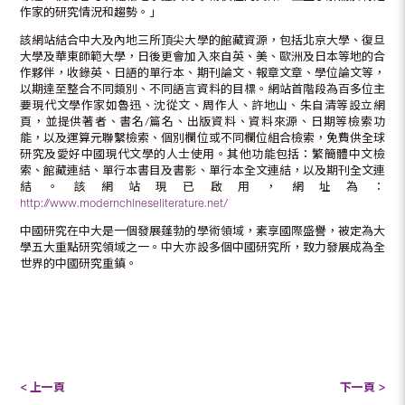
作家的研究情況和趨勢。」
該網站結合中大及內地三所頂尖大學的館藏資源，包括北京大學、復旦
大學及華東師範大學，日後更會加入來自英、美、歐洲及日本等地的合
作夥伴，收錄英、日語的單行本、期刊論文、報章文章、學位論文等，
以期達至整合不同類別、不同語言資料的目標。網站首階段為百多位主
要現代文學作家如魯迅、沈從文、周作人、許地山、朱自清等設立網
頁，並提供著者、書名/篇名、出版資料、資料來源、日期等檢索功
能，以及運算元聯繫檢索、個別欄位或不同欄位組合檢索，免費供全球
研究及愛好中國現代文學的人士使用。其他功能包括：繁簡體中文檢
索、館藏連結、單行本書目及書影、單行本全文連結，以及期刊全文連
結。該網站現已啟用，網址為：
http://www.modernchineseliterature.net/
中國研究在中大是一個發展蓬勃的學術領域，素享國際盛譽，被定為大
學五大重點研究領域之一。中大亦設多個中國研究所，致力發展成為全
世界的中國研究重鎮。
< 上一頁
下一頁 >