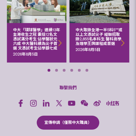
中大「環球醫學」連續13年
中大取錄全港一半5科5**或
全港收生之冠 囊括12名文
以上文憑試尖子 經聯招取
憑試滿分考生 佔學醫狀元
錄2,855名本科生 醫科商學
六成 中大醫科續為尖子首
及理學王牌課程成首選
選 文憑試考生佔學額七成
2026年8月5日
2026年8月5日
聯繫我們
宣傳申請（僅限中大職員）