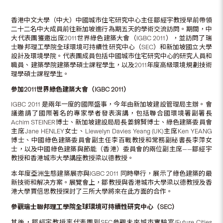
香港中文大學（中大）中國城市住宅研究中心主任鄒經宇教授早前帶領
二十二名中大成員前往新加坡進行為期五天的學術交流訪問。期間，中
大代表團獲邀出席2011世界綠色建築大會（IGBC 2011），並訪問了瑞
士聯邦理工學院全球環境可持續性研究中心（SEC）和新加坡國立大學
設計及環境學院。代表團成員包括中國城市住宅研究中心的研究人員和
職員、建築學院建築學碩士課程學生，以及2011年度高級環境規劃技術
理學碩士課程學生。
參加
2011
世界綠色建築大會（
IGBC 2011
）
IGBC 2011 是兩年一度的國際盛事，今年由新加坡建設管理局主辦。會
議邀請了國際著名的專家學者發表演講，包括聯合國環境署副署長
Achim STEINER博士、新加坡建設局局長姜錦賢博士、綠色建築委員會
主席Jane HENLEY女士、Llewelyn Davies Yeang (UK)主席Ken YEANG
博士、中國綠色建築委員會副主任李百戰教授和常務副秘書長李萍女
士，以及中國綠色建築與節能（香港）委員會的兩位副主席——鄒經宇
教授和香港城市大學講座教授梁以德教授。
本年度亞洲生態建築展亦與IGBC 2011 同時舉行，展示了綠色建築的最
新技術和解决方案。展覽會上，鄒教授與香港城市大學梁以德教授及香
港大學賈倍思教授探討了三所大學將來在此方面的合作。
參觀瑞士聯邦理工學院全球環境可持續性
研究中心（
SEC
）
其後，鄒經宇教授率代表團到SEC參觀未來城市實驗室(Future Cities