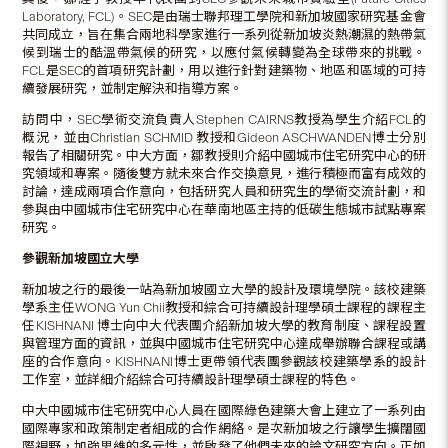
Laboratory, FCL)。SEC是由瑞士聯邦理工學院和新加坡國家研究基金會
共同成立，旨在集合兩地科學家進行一系列從新加坡炎熱潮濕的熱帶氣
候到瑞士的酷溫帶氣候的研究，以應付氣候轉變為全球帶來的挑戰。
FCL是SEC的首項研究計劃，用以進行針對建築物、地區和區域的可持
續發展研究，並制定解決和指導方案。
訪問中，SEC學術交流負責人Stephen CAIRNS教授為學生介紹FCL的
概況，並由Christian SCHMID 教授和Gideon ASCHWANDEN博士分別
報告了相關研究。中大方面，鄒教授則介紹中國城市住宅研究中心的研
究領域和專案。隨後雙方就未來合作交換意見，進行積極而富有成效的
討論，達成兩項合作意向，包括研究人員和研究生的學術交流計劃，和
參與由中國城市住宅研究中心在華南地區主持的低碳生態城市試點專案
研究。
參觀新加坡國立大學
新加坡之行的最後一站為新加坡國立大學的設計及環境學院。該校建築
學系主任WONG Yun Chii教授和綜合可持續設計理學碩士課程的課程主
任KISHNANI 博士向中大代表團介紹新加坡大學的教育制度、課程設置
與管理方面的資訊，並與中國城市住宅研究中心達成舉辦聯合課程或講
座的合作意向。KISHNANI博士更帶領代表團參觀該校建築學系的設計
工作室，並詳細介紹綜合可持續設計理學碩士課程的特色。
中大中國城市住宅研究中心人員在國際綠色建築大會上建立了一系列由
國際專家和政策制定者組成的合作網絡。是次新加坡之行讓學生擴闊國
際視野，加強思維的多元性，並啟發了他們未來的論文研究方向。正如