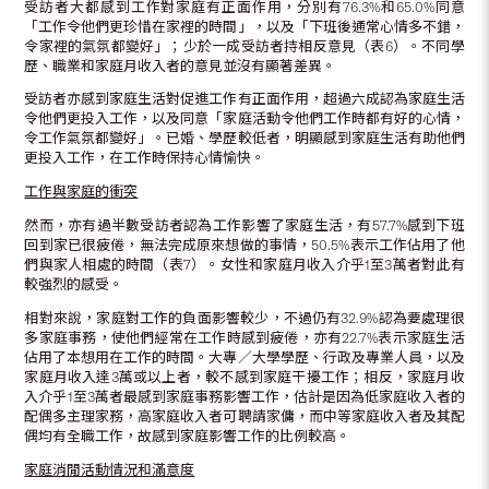
受訪者大都感到工作對家庭有正面作用，分別有76.3%和65.0%同意
「工作令他們更珍惜在家裡的時間」，以及「下班後通常心情多不錯，
令家裡的氣氛都變好」；少於一成受訪者持相反意見（表6）。不同學
歷、職業和家庭月收入者的意見並沒有顯著差異。
受訪者亦感到家庭生活對促進工作有正面作用，超過六成認為家庭生活
令他們更投入工作，以及同意「家庭活動令他們工作時都有好的心情，
令工作氣氛都變好」。已婚、學歷較低者，明顯感到家庭生活有助他們
更投入工作，在工作時保持心情愉快。
工作與家庭的衝突
然而，亦有過半數受訪者認為工作影響了家庭生活，有57.7%感到下班
回到家已很疲倦，無法完成原來想做的事情，50.5%表示工作佔用了他
們與家人相處的時間（表7）。女性和家庭月收入介乎1至3萬者對此有
較強烈的感受。
相對來說，家庭對工作的負面影響較少，不過仍有32.9%認為要處理很
多家庭事務，使他們經常在工作時感到疲倦，亦有22.7%表示家庭生活
佔用了本想用在工作的時間。大專／大學學歷、行政及專業人員，以及
家庭月收入達3萬或以上者，較不感到家庭干擾工作；相反，家庭月收
入介乎1至3萬者最感到家庭事務影響工作，估計是因為低家庭收入者的
配偶多主理家務，高家庭收入者可聘請家傭，而中等家庭收入者及其配
偶均有全職工作，故感到家庭影響工作的比例較高。
家庭消閒活動情況和滿意度