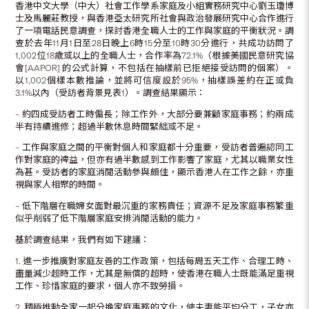
香港中文大學（中大）社會工作學系家庭及小組實務研究中心劉玉瓊博
士及馬麗莊教授，與香港亞太研究所社會與政治發展研究中心合作進行
了一項電話民意調查，探討香港全職人士的工作與家庭的平衡狀況。調
查於去年11月1日至28日晚上6時15分至10時30分進行，共成功訪問了
1,002位18歲或以上的全職人士，合作率為72.1%（根據美國民意研究協
會[AAPOR] 的公式計算，不包括在抽樣前已拒絕接受訪問的個案）。
以1,002個樣本數推論，並將可信度設於95%，抽樣誤差約在正或負
3.1%以內（受訪者背景見表1）。調查結果顯示：
– 約四成受訪者工時偏長；除工作外，大部分要兼顧家庭事務；約兩成
半有持續進修；超過半數休息時間緊絀或不足。
– 工作與家庭之間的平衡對個人和家庭都十分重要，受訪者普遍認同工
作對家庭的裨益，但亦有過半數感到工作影響了家庭，尤其以職業女性
為甚。受訪者的家庭消閒活動參與頗佳，顯示香港人在工作之餘，亦重
視與家人相聚的時間。
– 低下階層在職婦女面對最沉重的家務責任；資源不足及家庭事務繁重
似乎削弱了低下階層家庭安排消閒活動的能力。
基於調查結果，我們有如下建議：
1. 進一步推廣對家庭友善的工作政策，包括每周五天工作、合理工時、
盡量減少超時工作，尤其是無償的超時，使香港在職人士既能滿足重視
工作、珍惜家庭的要求，個人亦不致勞損。
2. 積極推動全家一起分擔家庭事務的文化，使夫妻能平均分工，子女亦