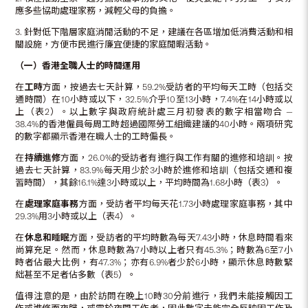
應多些協助處理家務，減輕父母的負擔。
3. 針對低下階層家庭消閒活動的不足，建議在各區增加低消費活動和相
關設施，方便市民進行廉宜便捷的家庭閒暇活動。
（一）香港全職人士的時間運用
在
工時
方面，按過去七天計算，59.2%受訪者的平均每天工時（包括交
通時間）在10小時或以下，32.5%介乎10至13小時，7.4%在14小時或以
上（表2）。以上數字與政府統計處三月初發表的數字相當吻合 —
38.4%的香港僱員每周工時超過國際勞工組織建議的40小時。兩項研究
的數字都顯示香港在職人士的工時偏長。
在
持續進修
方面，26.0%的受訪者有進行與工作有關的進修和培訓。按
過去七天計算，83.9%每天用少於3小時於進修和培訓（包括交通和複
習時間），其餘16.1%達3小時或以上，平均時間為1.68小時（表3）。
在
處理家庭事務
方面，受訪者平均每天花1.73小時處理家庭事務，其中
29.3%用3小時或以上（表4）。
在
休息和睡眠
方面，受訪者的平均時數為每天7.43小時，休息時間看來
尚算充足。然而，休息時數為7小時以上者只有45.3%；時數為6至7小
時者佔最大比例，有47.3%；亦有6.9%者少於6小時，顯示休息時數緊
絀甚至不足者佔多數（表5）。
值得注意的是，由於訪問在晚上10時30分前進行，我們未能接觸因工