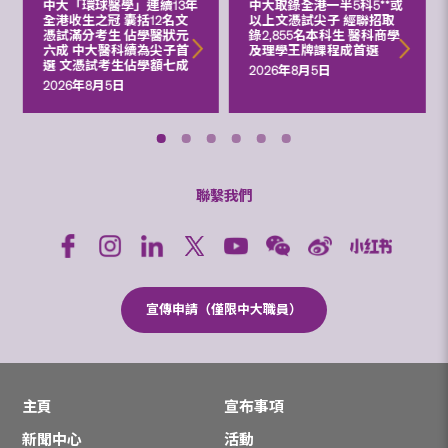
中大「環球醫學」連續13年
中大取錄全港一半5科5**或
全港收生之冠 囊括12名文
以上文憑試尖子 經聯招取
憑試滿分考生 佔學醫狀元
錄2,855名本科生 醫科商學
六成 中大醫科續為尖子首
及理學王牌課程成首選
選 文憑試考生佔學額七成
2026年8月5日
2026年8月5日
聯繫我們
宣傳申請（僅限中大職員）
主頁
宣布事項
新聞中心
活動