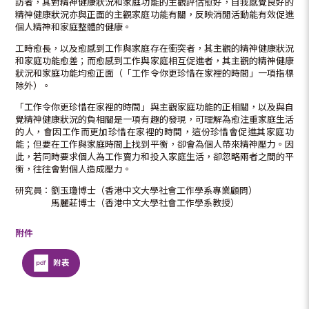
訪者，其對精神健康狀況和家庭功能的主觀評估愈好，自我感覺良好的
精神健康狀況亦與正面的主觀家庭功能有關，反映消閒活動能有效促進
個人精神和家庭整體的健康。
工時愈長，以及愈感到工作與家庭存在衝突者，其主觀的精神健康狀況
和家庭功能愈差；而愈感到工作與家庭相互促進者，其主觀的精神健康
狀況和家庭功能均愈正面（「工作令你更珍惜在家裡的時間」一項指標
除外）。
「工作令你更珍惜在家裡的時間」與主觀家庭功能的正相關，以及與自
覺精神健康狀況的負相關是一項有趣的發現，可理解為愈注重家庭生活
的人，會因工作而更加珍惜在家裡的時間，這份珍惜會促進其家庭功
能；但要在工作與家庭時間上找到平衡，卻會為個人帶來精神壓力。因
此，若同時要求個人為工作賣力和投入家庭生活，卻忽略兩者之間的平
衡，往往會對個人造成壓力。
研究員：劉玉瓊博士（香港中文大學社會工作學系專業顧問）
馬麗莊博士（香港中文大學社會工作學系教授）
附件
附表