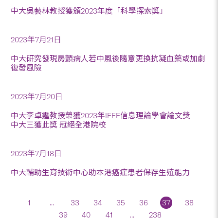
中大吳藝林教授獲頒2023年度「科學探索獎」
2023年7月21日
中大研究發現房顫病人若中風後隨意更換抗凝血藥或加劇
復發風險
2023年7月20日
中大李卓霆教授榮獲2023年IEEE信息理論學會論文獎
中大三獲此獎 冠絕全港院校
2023年7月18日
中大輔助生育技術中心助本港癌症患者保存生殖能力
1
...
33
34
35
36
37
38
39
40
41
...
238