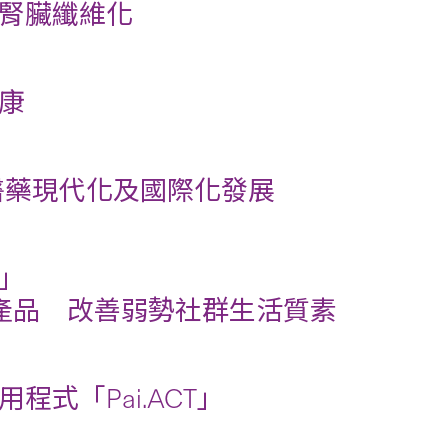
腎臟纖維化
康
醫藥現代化及國際化發展
」
技產品 改善弱勢社群生活質素
式「Pai.ACT」