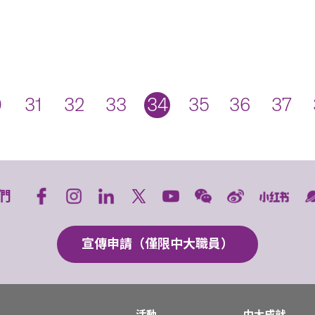
0
31
32
33
34
35
36
37
們
宣傳申請（僅限中大職員）
活動
中大成就