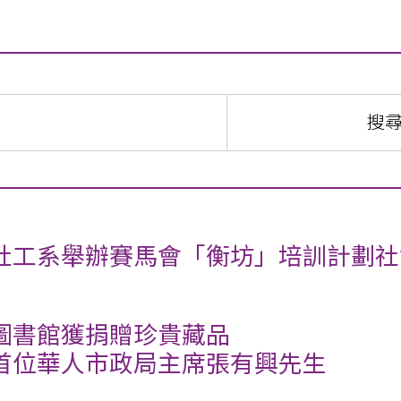
社工系舉辦賽馬會「衡坊」培訓計劃社會
圖書館獲捐贈珍貴藏品
首位華人市政局主席張有興先生