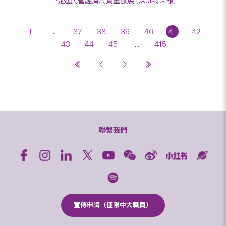
促進民營經濟高質量發展 (深圳特區報)
1
...
37
38
39
40
41
42
43
44
45
...
415
聯繫我們
宣傳申請（僅限中大職員）