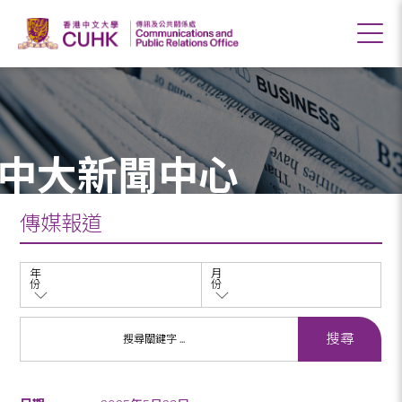
中大新聞中心
傳媒報道
年
月
份
份