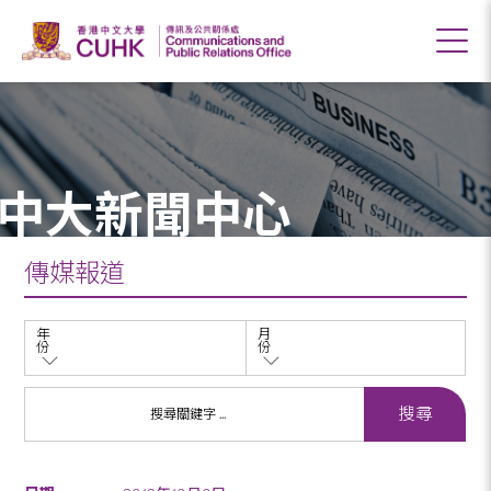
中大新聞中心
傳媒報道
年
月
份
份