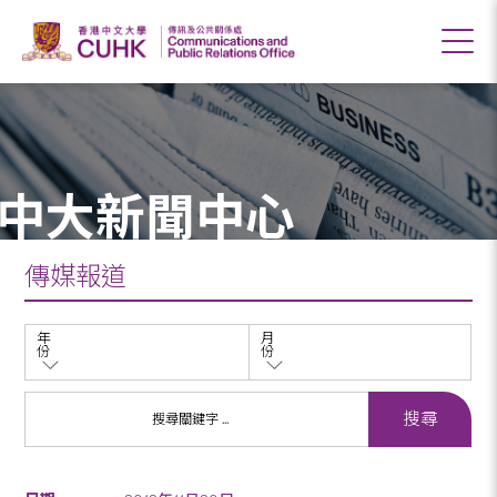
中大新聞中心
傳媒報道
年
月
份
份