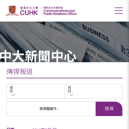
中大新聞中心
傳媒報道
年
月
份
份