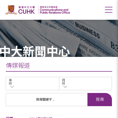
中大新聞中心
傳媒報道
年
月
份
份