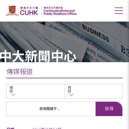
中大新聞中心
傳媒報道
年
月
份
份