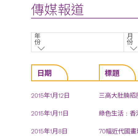
傳媒報道
年
月
份
份
日期
標題
2015年1月12日
三高大肚腩招肝
2015年1月11日
綠色生活﹕香港
2015年1月8日
70幅近代國畫