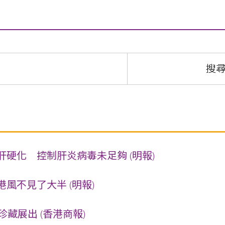
硬化 控制肝炎病毒未足夠 (明報)
風不見了大半 (明報)
珍藏展出 (香港商報)