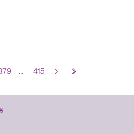
379
...
415