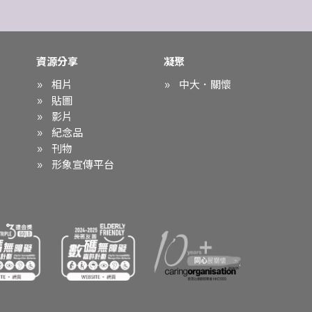
資源分享
凝聚
相片
中大．關懷
貼圖
影片
紀念品
刊物
形象宣傳平台