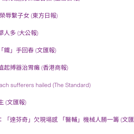
榮辱繫子女 (東方日報)
人多 (大公報)
鐵」手回春 (文匯報)
起搏器治胃癱 (香港商報)
mach sufferers hailed (The Standard)
 (文匯報)
：「達芬奇」欠現場感 「醫輔」機械人勝一籌 (文匯