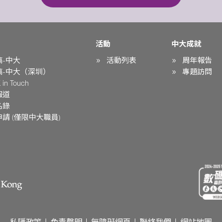
活動
中大成就
稿-中大
活動列表
周年報告
稿-中大（深圳）
專題訪問
in Touch
報道
名錄
請 (僅限中大職員)