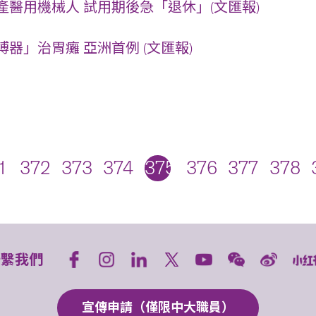
產醫用機械人 試用期後急「退休」(文匯報)
器」治胃癱 亞洲首例 (文匯報)
1
372
373
374
375
376
377
378
聯繫我們
宣傳申請（僅限中大職員）