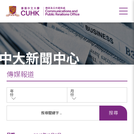
中大新聞中心
傳媒報道
年
月
份
份