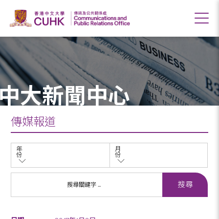
中大新聞中心
傳媒報道
年
月
份
份