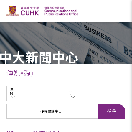
中大新聞中心
傳媒報道
年
月
份
份