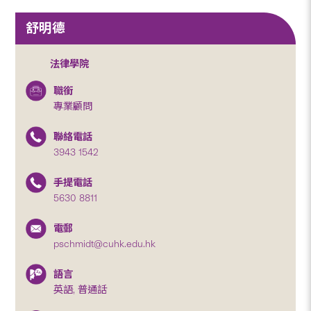
舒明德
法律學院
職銜
專業顧問
聯絡電話
3943 1542
手提電話
5630 8811
電郵
pschmidt@cuhk.edu.hk
語言
英語, 普通話