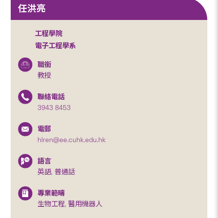
任洪亮
工程學院
電子工程學系
職銜
教授
聯絡電話
3943 8453
電郵
hlren@ee.cuhk.edu.hk
語言
英語, 普通話
專業範疇
生物工程, 醫用機器人