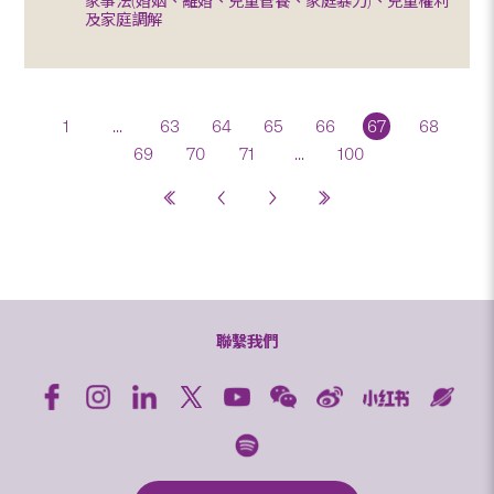
家事法(婚姻、離婚、兒童管養、家庭暴力)、兒童權利
及家庭調解
1
...
63
64
65
66
67
68
69
70
71
...
100
聯繫我們