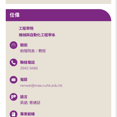
任偉
工程學院
機械與自動化工程學系
職銜
助理院長 / 教授
聯絡電話
3943 9486
電郵
renwei@mae.cuhk.edu.hk
語言
英語, 普通話
專業範疇