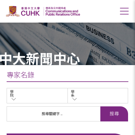
中大新聞中心
專家名錄
學
學
院
系