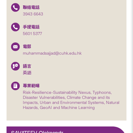
聯絡電話
3943 6643
手提電話
5601 5377
電郵
muhammadsajjad@cuhk.edu.hk
語言
英語
專業範疇
Risk-Resilience-Sustainability Nexus, Typhoons,
Disaster Vulnerabilities, Climate Change and its
Impacts, Urban and Environmental Systems, Natural
Hazards, GeoAI and Machine Learning