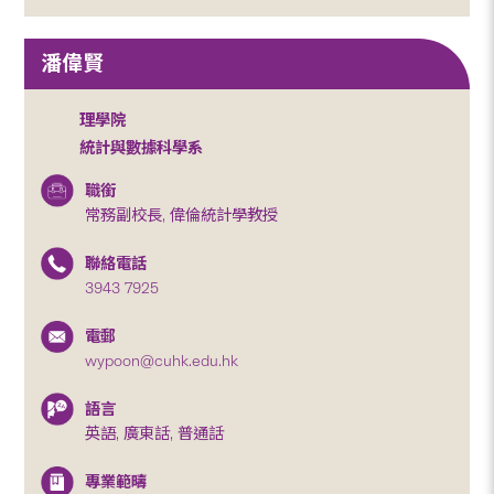
潘偉賢
理學院
統計與數據科學系
職銜
常務副校長, 偉倫統計學教授
聯絡電話
3943 7925
電郵
wypoon@cuhk.edu.hk
語言
英語, 廣東話, 普通話
專業範疇