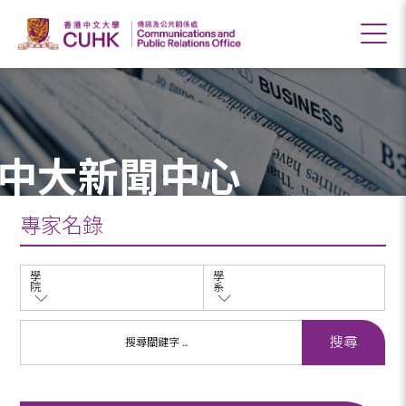
中大新聞中心
專家名錄
學
學
院
系