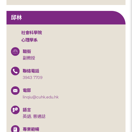
邱林
社會科學院
心理學系
職銜
副教授
聯絡電話
3943 7709
電郵
linqiu@cuhk.edu.hk
語言
英語, 普通話
專業範疇