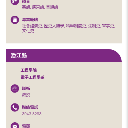
語言
英語, 廣東話, 普通話
專業範疇
社會經濟史, 歷史人類學, 科舉制度史, 法制史, 軍事史,
文化史
潘江鵬
工程學院
電子工程學系
職銜
教授
聯絡電話
3943 8293
電郵