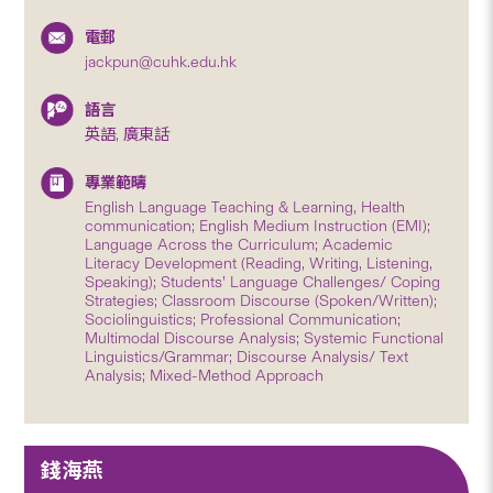
電郵
jackpun@cuhk.edu.hk
語言
英語, 廣東話
專業範疇
English Language Teaching & Learning, Health
communication; English Medium Instruction (EMI);
Language Across the Curriculum; Academic
Literacy Development (Reading, Writing, Listening,
Speaking); Students’ Language Challenges/ Coping
Strategies; Classroom Discourse (Spoken/Written);
Sociolinguistics; Professional Communication;
Multimodal Discourse Analysis; Systemic Functional
Linguistics/Grammar; Discourse Analysis/ Text
Analysis; Mixed-Method Approach
錢海燕