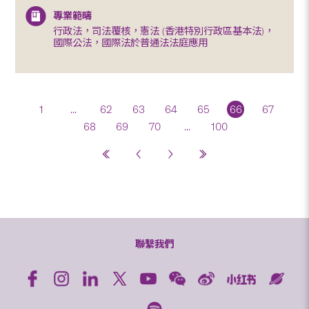
專業範疇
行政法，司法覆核，憲法 (香港特別行政區基本法)，
國際公法，國際法於普通法法庭應用
1
...
62
63
64
65
66
67
68
69
70
...
100
聯繫我們