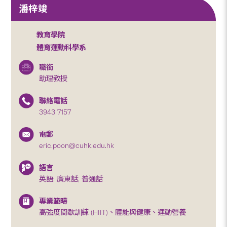
潘梓竣
教育學院
體育運動科學系
職銜
助理教授
聯絡電話
3943 7157
電郵
eric.poon@cuhk.edu.hk
語言
英語, 廣東話, 普通話
專業範疇
高強度間歇訓練 (HIIT)、體能與健康、運動營養