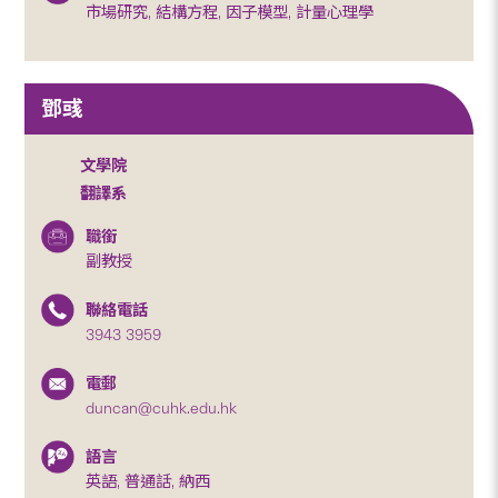
市場研究, 結構方程, 因子模型, 計量心理學
鄧彧
文學院
翻譯系
職銜
副教授
聯絡電話
3943 3959
電郵
duncan@cuhk.edu.hk
語言
英語, 普通話, 納西