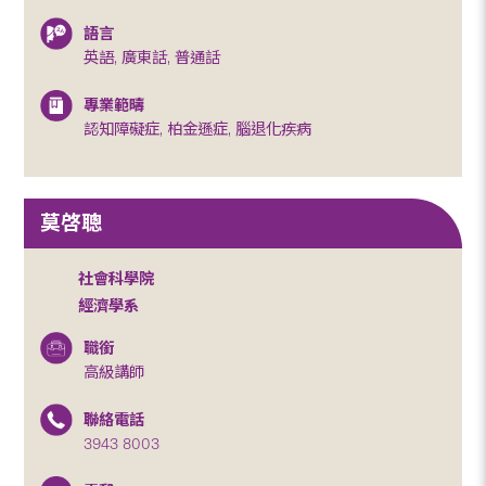
語言
英語, 廣東話, 普通話
專業範疇
認知障礙症, 柏金遜症, 腦退化疾病
莫啓聰
社會科學院
經濟學系
職銜
高級講師
聯絡電話
3943 8003