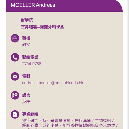
MOELLER Andreas
醫學院
耳鼻咽喉—頭頸外科學系
職銜
教授
聯絡電話
2754 9766
電郵
andreas.moeller@ent.cuhk.edu.hk
語言
英語
專業範疇
癌症研究，特別是實體腫瘤 / 癌症溝通 / 生物標記 /
細胞外囊泡或外泌體 / 用於藥物傳遞的脂質奈米顆粒 /