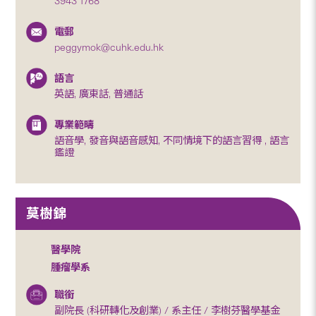
3943 1768
電郵
peggymok@cuhk.edu.hk
語言
英語, 廣東話, 普通話
專業範疇
語音學, 發音與語音感知, 不同情境下的語言習得 , 語言
鑑證
莫樹錦
醫學院
腫瘤學系
職銜
副院長 (科研轉化及創業) / 系主任 / 李樹芬醫學基金