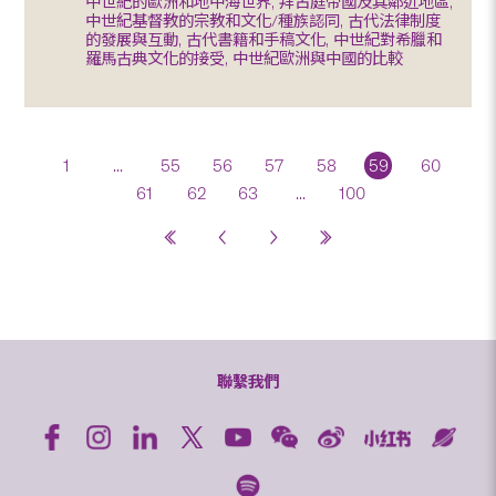
中世紀的歐洲和地中海世界, 拜占庭帝國及其鄰近地區,
中世紀基督教的宗教和文化/種族認同, 古代法律制度
的發展與互動, 古代書籍和手稿文化, 中世紀對希臘和
羅馬古典文化的接受, 中世紀歐洲與中國的比較
1
...
55
56
57
58
59
60
61
62
63
...
100
聯繫我們