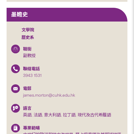
墨瞻史
文學院
歷史系
職銜
副教授
聯絡電話
3943 1531
電郵
james.morton@cuhk.edu.hk
語言
英語, 法語, 意大利語, 拉丁語, 現代及古代希臘語
專業範疇