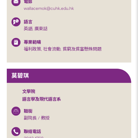
電郵
wallacemok@cuhk.edu.hk
語言
英語, 廣東話
專業範疇
福利政策, 社會流動, 貧窮及貧富懸殊問題
莫碧琪
文學院
語言學及現代語言系
職銜
副院長 / 教授
聯絡電話