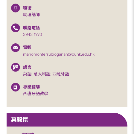
職銜
助理講師
聯絡電話
3943 1770
電郵
mariomonterrubioganan@cuhk.edu.hk
語言
英語, 意大利語, 西班牙語
專業範疇
西班牙語教學
莫毅懷