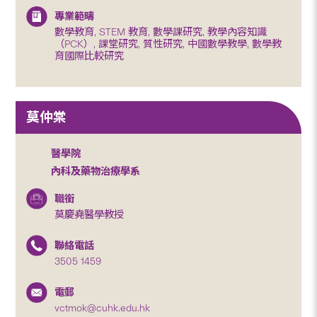
專業範疇
數學教育, STEM 教育, 數學課研究, 教學內容知識
（PCK）, 課堂研究, 質性研究, 中國數學教學, 數學教
育國際比較研究
莫仲棠
醫學院
內科及藥物治療學系
職銜
莫慶堯醫學教授
聯絡電話
3505 1459
電郵
vctmok@cuhk.edu.hk