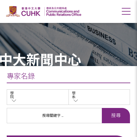
中大新聞中心
專家名錄
學
學
院
系