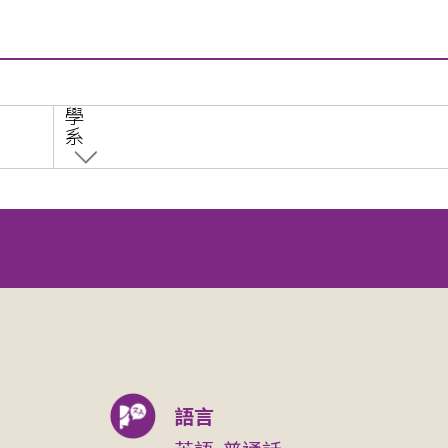
學
系
語言