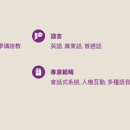
語言
學講座教
英語, 廣東話, 普通話
專業範疇
會話式系統, 人機互動, 多種語