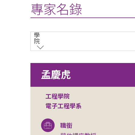
專家名錄
學
院
孟慶虎
工程學院
電子工程學系
職銜