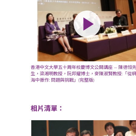
香港中文大學五十周年校慶博文公開講座 — 陳德恒
生，梁湘明教授，阮邦耀博士，麥陳淑賢教授:「從
海中振作: 問題與挑戰」(完整版)
相片清單：