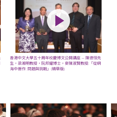
先
香港中文大學五十周年校慶博文公開講座 — 陳德恒先
網
生，梁湘明教授，阮邦耀博士，麥陳淑賢教授:「從網
海中振作: 問題與挑戰」(精華版)