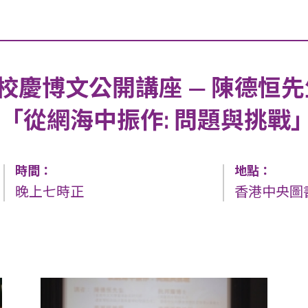
校慶博文公開講座 — 陳德恒
「從網海中振作: 問題與挑戰
時間：
地點：
晚上七時正
香港中央圖