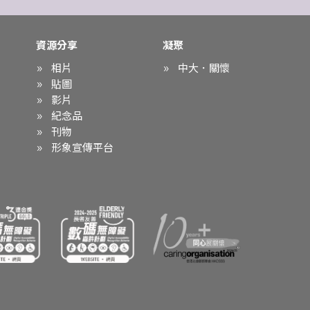
資源分享
凝聚
相片
中大．關懷
貼圖
影片
紀念品
刊物
形象宣傳平台