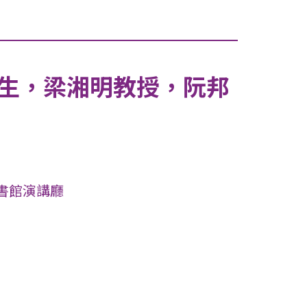
先生，梁湘明教授，阮邦
」
書館演講廳