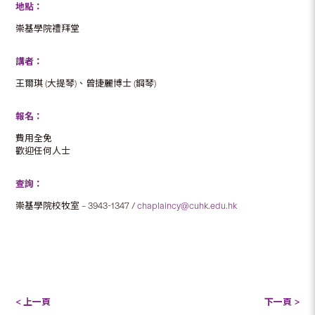
地點：
崇基學院禮拜堂
講者：
王爾琪 (大提琴)、曾捷麗博士 (鋼琴)
報名：
費用全免
歡迎任何人士
查詢：
崇基學院校牧室 – 3943-1347 /
chaplaincy@cuhk.edu.hk
< 上一頁
下一頁 >