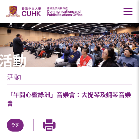
活動
活動
「午間心靈綠洲」音樂會：大提琴及鋼琴音樂
會
分享