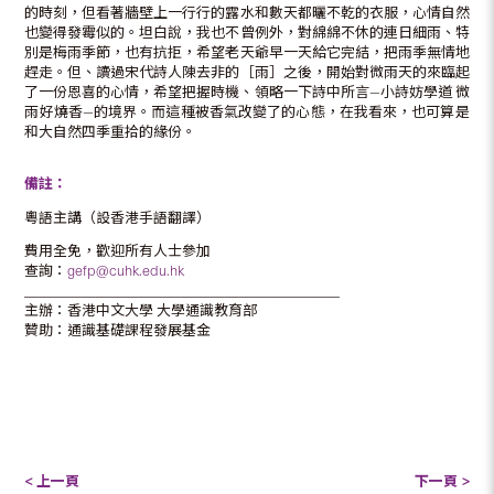
的時刻，但看著牆壁上一行行的露水和數天都曬不乾的衣服，心情自然
也變得發霉似的。坦白說，我也不曾例外，對綿綿不休的連日細雨、特
別是梅雨季節，也有抗拒，希望老天爺早一天給它完結，把雨季無情地
趕走。但、讀過宋代詩人陳去非的［雨］之後，開始對微雨天的來臨起
了一份恩喜的心情，希望把握時機、領略一下詩中所言—小詩妨學道 微
雨好燒香—的境界。而這種被香氣改變了的心態，在我看來，也可算是
和大自然四季重拾的緣份。
備註：
粵語主講（設香港手語翻譯）
費用全免，歡迎所有人士參加
查詢：
gefp@cuhk.edu.hk
＿＿＿＿＿＿＿＿＿＿＿＿＿＿＿＿＿＿＿＿＿＿
主辦：香港中文大學 大學通識教育部
贊助：通識基礎課程發展基金
< 上一頁
下一頁 >