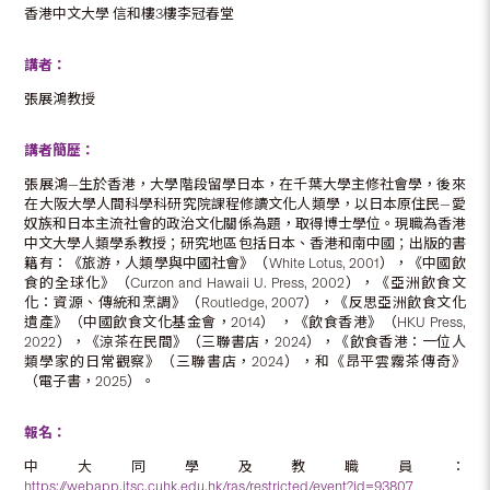
香港中文大學 信和樓3樓李冠春堂
講者：
張展鴻教授
講者簡歷：
張展鴻—生於香港，大學階段留學日本，在千葉大學主修社會學，後來
在大阪大學人間科學科研究院課程修讀文化人類學，以日本原住民—愛
奴族和日本主流社會的政治文化關係為題，取得博士學位。現職為香港
中文大學人類學系教授；研究地區包括日本、香港和南中國；出版的書
籍有：《旅游，人類學與中國社會》（White Lotus, 2001），《中國飲
食的全球化》（Curzon and Hawaii U. Press, 2002），《亞洲飲食文
化：資源、傳統和烹調》（Routledge, 2007），《反思亞洲飲食文化
遺產》（中國飲食文化基金會，2014） ，《飲食香港》（HKU Press,
2022），《涼茶在民間》（三聯書店，2024），《飲食香港：一位人
類學家的日常觀察》（三聯書店，2024），和《昂平雲霧茶傳奇》
（電子書，2025）。
報名：
中大同學及教職員：
https://webapp.itsc.cuhk.edu.hk/ras/restricted/event?id=93807