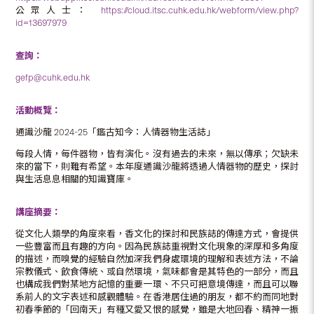
公眾人士：
https://cloud.itsc.cuhk.edu.hk/webform/view.php?
id=13697979
查詢：
gefp@cuhk.edu.hk
活動概覽：
通識沙龍 2024-25「鑑古知今：人情器物生活誌」
每段人情，每件器物，皆有演化。沒有過去的未來，無以傳承；欠缺未
來的當下，則難有希望。本年度通識沙龍將透過人情器物的歷史，探討
與生活息息相關的知識寶庫。
講座摘要：
從文化人類學的角度來看，香文化的探討和民族誌的傳達方式，會提供
一些豐富而且有趣的方向。因為民族誌重視對文化現象的深厚和多角度
的描述，而嗅覺的經驗自然加深我們身處環境的理解和表述方法，不論
宗教儀式、飲食傳統、或自然環境，氣味都會是其特色的一部分，而且
也構成我們對某地方記憶的重要一環、不只可把意境傳達，而且可以聯
系前人的文字表述和感觀體驗。在香港居住過的朋友，都不約而同地對
初春季節的「回南天」有種又愛又恨的感覺，雖是大地回春、精神一振