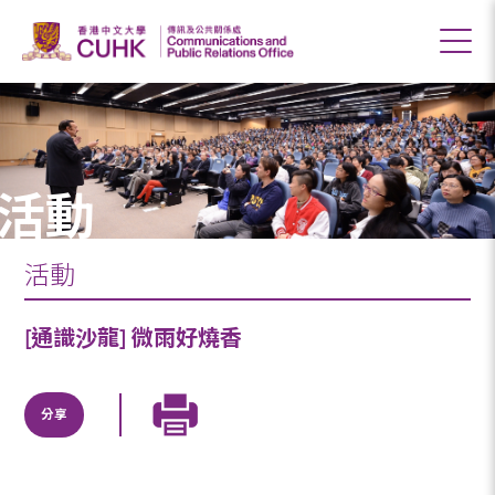
活動
活動
[通識沙龍] 微雨好燒香
分享