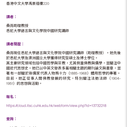
香港中文大學馮景禧樓220
講者：
桑雨助理教授
悉尼大學語言與文化學院中國研究講師
講者簡歷：
桑雨現任悉尼大學語言與文化學院中國研究講師（助理教授）。她先後
於悉尼大學及澳洲國立大學獲得研究型碩士及博士學位。
其主要研究領域包括中國哲學與宗教，尤其側重佛教與儒學，並關注中
國近代思想史。她已以中英文發表多篇相關主題的期刊論文與書章，並
著有一部關於新儒家代表人物熊十力（1885–1968）體用哲學的專著。
目前，她正從事人間佛教發展的研究，特別關注法舫法師（1904–
1951）的思想與活動。
報名：
https://cloud.itsc.cuhk.edu.hk/webform/view.php?id=13732218
查詢：