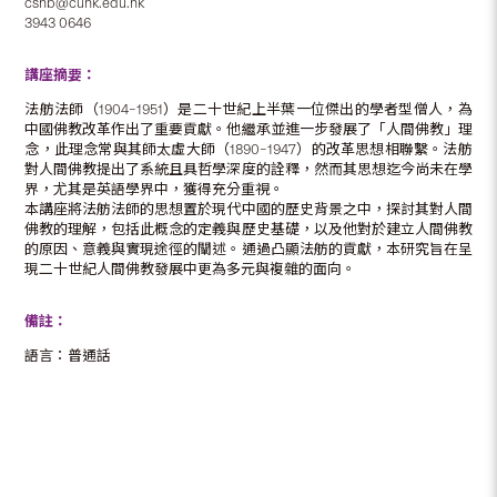
cshb@cuhk.edu.hk
3943 0646
講座摘要：
法舫法師（1904–1951）是二十世紀上半葉一位傑出的學者型僧人，為
中國佛教改革作出了重要貢獻。他繼承並進一步發展了「人間佛教」理
念，此理念常與其師太虛大師（1890–1947）的改革思想相聯繫。法舫
對人間佛教提出了系統且具哲學深度的詮釋，然而其思想迄今尚未在學
界，尤其是英語學界中，獲得充分重視。
本講座將法舫法師的思想置於現代中國的歷史背景之中，探討其對人間
佛教的理解，包括此概念的定義與歷史基礎，以及他對於建立人間佛教
的原因、意義與實現途徑的闡述。通過凸顯法舫的貢獻，本研究旨在呈
現二十世紀人間佛教發展中更為多元與複雜的面向。
備註：
語言：普通話