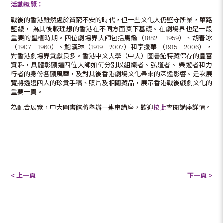
活動概覽：
戰後的香港雖然處於貧窮不安的時代，但一些文化人仍堅守所業，篳路
藍縷， 為其後較理想的香港在不同方面奠下基礎。在劇場界也是一段
重要的墾植時期。四位劇場界大師包括馬鑑（1882－ 1959）、胡春冰
（1907－1960）、鮑漢琳（1919－2007）和李援華 （1915－2006），
對香港劇場界貢獻良多。香港中文大學（中大）圖書館特藏保存的豐富
資料，具體彰顯這四位大師如何分別以組織者、弘道者、 樂遊者和力
行者的身份各顯風華，及對其後香港劇場文化帶來的深遠影響。是次展
覽將透過四人的珍貴手稿、照片及相關藏品，展示香港戰後戲劇文化的
重要一頁。
為配合展覽，中大圖書館將舉辦一連串講座，歡迎
按此
查閱講座詳情。
< 上一頁
下一頁 >