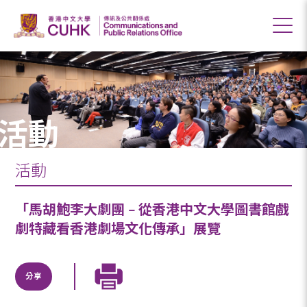
活動
活動
「馬胡鮑李大劇團 – 從香港中文大學圖書館戲
劇特藏看香港劇場文化傳承」展覽
分享