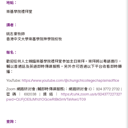
地點：
崇基學院禮拜堂
講者：
姚志豪牧師
香港中文大學崇基學院神學院校牧
報名：
歡迎任何人士親臨崇基學院禮拜堂參加主日崇拜。崇拜將以粵語進行，
輔以普通話及英語即時傳譯服務。另外亦可透過以下平台收看即時轉
播：
YouTube:
https://www.youtube.com/@chungchicollegechaplainsoffice
Zoom 網路研討會 (輔即時傳譯服務)：網路研討會 ID：924 3772 2732 |
密碼：692038 | 連結：
https://cuhk.zoom.us/s/92437722732?
pwd=QUFjOE9JM1d1OGcwRlBkSmVTaVkwUT09
查詢：