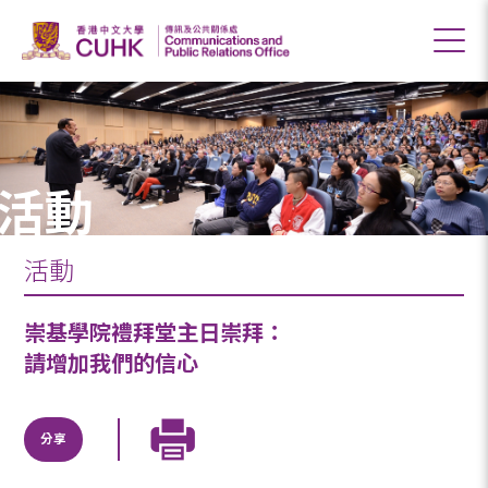
活動
活動
崇基學院禮拜堂主日崇拜：
請增加我們的信心
分享