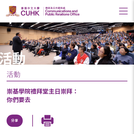
活動
活動
崇基學院禮拜堂主日崇拜：
你們要去
分享