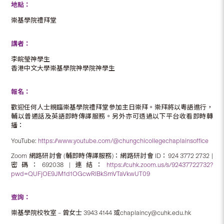
地點：
崇基學院禮拜堂
講者：
李皖瑩神學生
香港中文大學崇基學院神學院神學生
報名：
歡迎任何人士親臨崇基學院禮拜堂參加主日崇拜。崇拜將以粵語進行，
輔以普通話及英語即時傳譯服務。另外亦可透過以下平台收看即時轉
播：
YouTube:
https://www.youtube.com/@chungchicollegechaplainsoffice
Zoom 網路研討會 (輔即時傳譯服務)：網路研討會 ID：924 3772 2732 |
密碼：692038 | 連結：
https://cuhk.zoom.us/s/92437722732?
pwd=QUFjOE9JM1d1OGcwRlBkSmVTaVkwUT09
查詢：
崇基學院校牧室 – 曾女士 3943 4144 或chaplaincy@cuhk.edu.hk