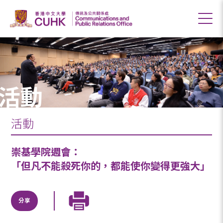
活動
活動
崇基學院週會：
「但凡不能殺死你的，都能使你變得更強大」
分享