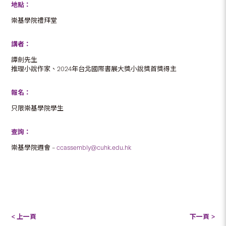
地點：
崇基學院禮拜堂
講者：
譚劍先生
推理小說作家、2024年台北國際書展大獎小說獎首獎得主
報名：
只限崇基學院學生
查詢：
崇基學院週會 –
ccassembly@cuhk.edu.hk
< 上一頁
下一頁 >