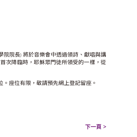
學院院長
將於音樂會中透過領詩、獻唱與講
)
靈首次降臨時，耶穌眾門徒所領受的一樣，從
位。座位有限，敬請預先網上登記留座。
下一頁 >