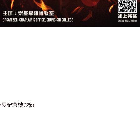
校長紀念樓
樓
G
)