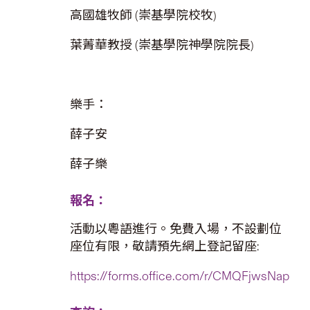
高國雄牧師 (崇基學院校牧)
葉菁華教授 (崇基學院神學院院長)
樂手：
薛子安
薛子樂
報名：
活動以粵語進行。免費入場，不設劃位
座位有限，敬請預先網上登記留座:
https://forms.office.com/r/CMQFjwsNap