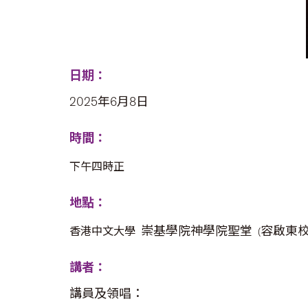
日期：
2025年6月8日
時間：
下午四時正
地點：
崇基學院神學院聖堂
容啟東
香港中文大學
(
講者：
講員及領唱：