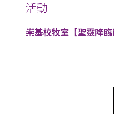
活動
崇基校牧室【聖靈降臨