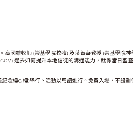
。高國雄牧師
崇基學院校牧
及葉菁華教授
崇基學院神
(
)
(
過去如何提升本地信徒的溝通能力，就像當日聖
CCCM)
長紀念樓
樓
舉行。活動以粵語進行。免費入場，不設劃
G
)