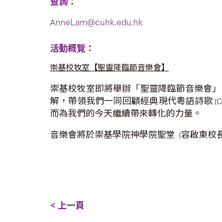
查詢：
nneLam@cuhk.edu.hk
A
活動概覽：
崇基校牧室【聖靈降臨節音樂會】
崇基校牧室即將舉辦「聖靈降臨節音樂會」
解，帶領我們一同回顧經典現代粵語詩歌
(
而為我們的今天繼續帶來轉化的力量。
音樂會將於崇基學院神學院聖堂
容啟東校
(
< 上一頁