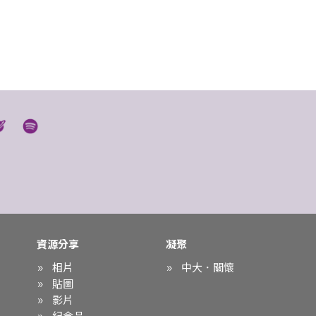
資源分享
凝聚
相片
中大．關懷
貼圖
影片