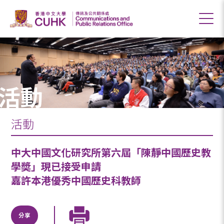
活動
活動
中大中國文化研究所第六屆「陳靜中國歷史教
學奬」現已接受申請
嘉許本港優秀中國歷史科教師
分享