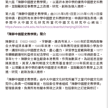
第六屆「陳靜中國歷史教學奬」，以嘉許本港中學的優秀中國歷史科教
師，並鼓勵其從事教學上之改進、研究、創新及個人進修。
第六屆「陳靜中國歷史教學獎」由2025年8月1日至2025年10月31日接
受申請，歡迎所有本港中學中國歷史科教師參加。申請詳情及表格，請
參閱中大中國文化研究所當代中國文化研究中心網站：
https://www.cuhk.edu.hk/ics/rcccc/events/chenjing2026.html
「陳靜中國歷史教學奬」簡介
陳靜女士（1922-1992），字靜觀，廣西岑溪人。1945年於昆明西南聯
合大學經濟系畢業，1949年來港，1952年執教司徒拔道嶺南小學及中
學，講授科目以中國歷史為主，盡心盡力，深受學生愛戴與敬重。1977
年轉職觀塘地利亞修女紀念學校，以迄1988年退休，1992年病逝香江，
享年七十。陳靜女士畢生獻身本港教育，作育無數英才。為誌追思並發
揚其遺志，其家人聯同明遠文化教育基金會於2018年捐資設立此獎
項，以獎勵本港中學的優秀中國歷史科教師，並鼓勵其作教學上之改
進、研究、創新及個人進修。
「陳靜中國歷史教學奬」由中大中國文化研究所屬下之當代中國文化研
究中心負責一切相關事宜，包括委任學者組成「陳靜中國歷史教學獎」
管理委員會，負責所有有關本獎項之決策，包括章則之訂定與修訂。