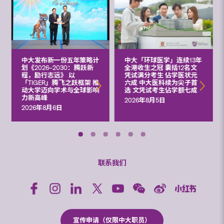
中大发布新一份五年策略计
中大「环球医学」连续13年
划《2026‒2030：腾跃新
全港收生之冠 囊括12名文
程，励行志远》 以
凭试满分考生 佔学医状元
「TIGER」腾飞之跃框架 推
六成 中大医科续为尖子首
动大学迈向学术与全球影响
选 文凭试考生佔学额七成
力新高峰
2026年8月5日
2026年8月6日
联系我们
宣传申请（仅限中大职员）