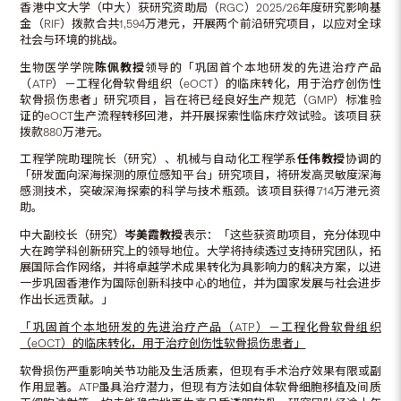
香港中文大学（中大）获研究资助局（RGC）2025/26年度研究影响基
金（RIF）拨款合共1,594万港元，开展两个前沿研究项目，以应对全球
社会与环境的挑战。
生物医学学院
陈佩教授
领导的「巩固首个本地研发的先进治疗产品
（ATP）－工程化骨软骨组织（eOCT）的临床转化，用于治疗创伤性
软骨损伤患者」研究项目，旨在将已经良好生产规范（GMP）标准验
证的eOCT生产流程转移回港，并开展探索性临床疗效试验。该项目获
拨款880万港元。
工程学院助理院长（研究）、机械与自动化工程学系
任伟教授
协调的
「研发面向深海探测的原位感知平台」研究项目，将研发高灵敏度深海
感测技术，突破深海探索的科学与技术瓶颈。该项目获得714万港元资
助。
中大副校长（研究）
岑美霞教授
表示：「这些获资助项目，充分体现中
大在跨学科创新研究上的领导地位。大学将持续透过支持研究团队，拓
展国际合作网络，并将卓越学术成果转化为具影响力的解决方案，以进
一步巩固香港作为国际创新科技中心的地位，并为国家发展与社会进步
作出长远贡献。」
「巩固首个本地研发的先进治疗产品（
ATP
）－工程化骨软骨组织
（
eOCT
）的临床转化，用于治疗创伤性软骨损伤患者」
软骨损伤严重影响关节功能及生活质素，但现有手术治疗效果有限或副
作用显著。ATP虽具治疗潜力，但现有方法如自体软骨细胞移植及间质