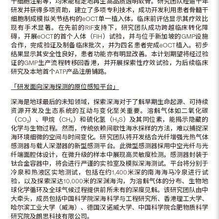
干细胞注射等，均未能稳定地再生高品质透明软骨。研究团队经逾十年
研发并获得多项资助，建立了多项专利技术，成功开发利用患者骨髓干
细胞制成模拟关节结构的eOCT单一植入体，临床前评估显示其疗效比
现有手术显著。在先前的RIF支持下，研究团队成功跨越临床转化障
碍，开展eOCT的首个人体（FIH）试验，并与位于新加坡的GMP设施
合作，完成验证及制备临床批次，并为四名患者完成eOCT植入。初步
结果显示其安全性良好，患者功能亦有明显改善。本计划期望将经过验
证的GMP生产流程转移回香港，并开展探索性疗效试验，为后续临床
研究及本地首个ATP产品注册铺路。
「研发面向深海探测的原位感知平台」
深海是地球最后的未知领域，探索深海对于了解早期生命起源、可持续
资源开发及生态系统的互动与变化至关重要。溶解气体如二氧化碳
（CO₂）、甲烷（CH₄）和硫化氢（H₂S）及其同位素，能揭示隐藏的
化学与生物过程。然而，传统依赖间歇性海水採样的方法，难以捕捉深
海环境细微的空间与时间变化。研究团队将开发结合光纤增强光热气体
感测器与载人深潜器的新型感测平台。此微型感测器採用中空光纤与光
纤端面腔体设计，在微升级的样本中展现高灵敏度检测。感测器封装于
钛合金容器中，将会进行严谨的实验室及模拟深海测试。平台将分别于
冷泉和热液区实地测试，包括在约1,400米深的南海海马冷泉进行试
验，以及探索深达10,000米的深渊海沟，为溶解气体的分布、生物地
球化学循环及全球气候过程提供前所未有的深度见解。该研究团队由中
大牵头，成员包括中国科学院深海科学与工程研究所、香港理工大学、
哈尔滨工业大学（威海）、德国汉诺威大学、中国科学院合肥物质科学
研究院及朗思科技有限公司。