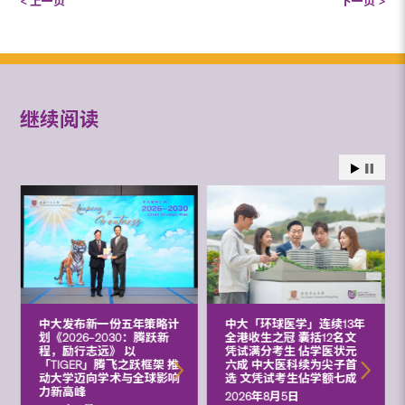
< 上一页
下一页 >
继续阅读
中大发布新一份五年策略计
中大「环球医学」连续13年
划《2026‒2030：腾跃新
全港收生之冠 囊括12名文
程，励行志远》 以
凭试满分考生 佔学医状元
「TIGER」腾飞之跃框架 推
六成 中大医科续为尖子首
动大学迈向学术与全球影响
选 文凭试考生佔学额七成
力新高峰
2026年8月5日