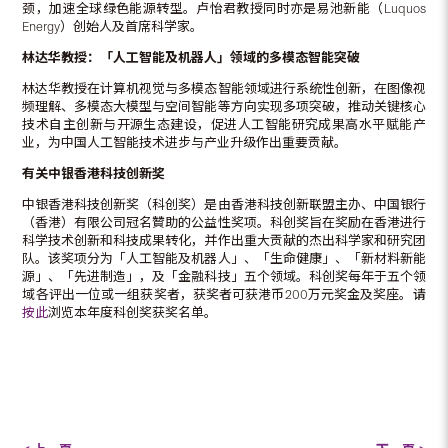
颈，加速全球绿色能源转型。卢怡君教授同时亦是易池新能（Luquos
Energy）创始人及首席科学家。
林达华教授：「人工智能及机器人」领域的多模态智能突破
林达华教授在计算机视觉与多模态智能领域进行系统性创新，在图像视
频理解、多模态大模型与空间智能等方向实现多项突破，推动关键核心
技术自主创新与开源生态建设，促进人工智能研究成果高水平赋能产
业，为中国人工智能技术进步与产业升级作出重要贡献。
有关中银香港科技创新奖
中银香港科技创新奖（科创奖）是由香港科技创新联盟主办、中国银行
（香港）有限公司冠名贊助的公益性奖项。科创奖旨在奖励在香港进行
科学技术创新和科技成果转化，并作出重大贡献的杰出科学家和研究团
队。该奖项分为「人工智能及机器人」、「生命健康」、「新材料新能
源」、「先进制造」，及「金融科技」五个领域。科创奖每年于五个领
域各评出一位或一组获奖者，获奖者可获港币200万元奖金及奖座。请
按此
浏览本年度科创奖获奖名单。