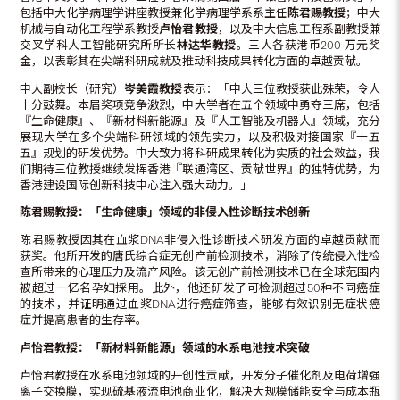
包括中大化学病理学讲座教授兼化学病理学系系主任
陈君赐教授
；中大
机械与自动化工程学系教授
卢怡君教授
，以及中大信息工程系副教授兼
交叉学科人工智能研究所所长
林达华教授
。三人各获港币200 万元奖
金，以表彰其在尖端科研成就及推动科技成果转化方面的卓越贡献。
中大副校长（研究）
岑美霞教授
表示：「中大三位教授获此殊荣，令人
十分鼓舞。本届奖项竞争激烈，中大学者在五个领域中勇夺三席，包括
『生命健康』、『新材料新能源』及『人工智能及机器人』领域，充分
展现大学在多个尖端科研领域的领先实力，以及积极对接国家『十五
五』规划的研发优势。中大致力将科研成果转化为实质的社会效益，我
们期待三位教授继续发挥香港『联通湾区、贡献世界』的独特优势，为
香港建设国际创新科技中心注入强大动力。」
陈君赐教授：「生命健康」领域的非侵入性诊断技术创新
陈君赐教授因其在血浆DNA非侵入性诊断技术研发方面的卓越贡献而
获奖。他所开发的唐氏综合症无创产前检测技术，消除了传统侵入性检
查所带来的心理压力及流产风险。该无创产前检测技术已在全球范围内
被超过一亿名孕妇採用。此外，他还研发了可检测超过50种不同癌症
的技术，并证明通过血浆DNA进行癌症筛查，能够有效识别无症状癌
症并提高患者的生存率。
卢怡君教授：「新材料新能源」领域的水系电池技术突破
卢怡君教授在水系电池领域的开创性贡献，开发分子催化剂及电荷增强
离子交换膜，实现硫基液流电池商业化，解决大规模储能安全与成本瓶