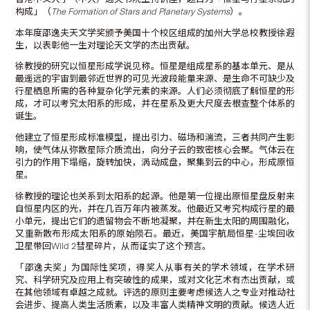
构成」（
The Formation of Stars and Planetary Systems
）。
本年度邵逸夫天文学奖颁予美国十个校区组成的加州大学总校教授徐遐
生，以表彰他一生对理论天文学的杰出贡献。
徐教授的研究以恒星形成学说见称。恒星是组成星系的基本单元、是从
最遥远的宇宙到最邻近世界的可见光波段能量来源、是生命不可缺少及
行星栖息所需的各种复杂化学元素的来源。人们必须彻底了解恒星的形
成，才可以考究太阳系的形成，并在星系及更大尺度去根查整个体系的
诞生。
他建立了恒星形成标准模型，提出引力、磁场和湍流，三者共同产生影
响，使气体从弥散星际介质流出，向分子云的致密核心会聚。气体云在
引力的作用下塌缩，旋转加快，涡动成盘，聚集到云的中心，形成原恒
星。
徐教授的理论也关系到太阳系的起源。他是第一位提出原恒星盘反射来
自恒星内区的光，并在几百万年内被蒸发。他最近又考究构成行星的最
小单元，提出它们的遗留物会不断地凝聚，并在新生太阳的周围融化，
又重新散布形成太阳系的原始陨石。最近，美国宇航局恒星-尘埃回收
卫星带回Wild 2彗星碎片，从而证实了这个预言。
「邵逸夫奖」为国际性奖项，得奖人从事有关的学术领域，在学术研
究、科学研究及应用上有突破性的成果，或对文化艺术有杰出贡献，或
在其他领域有卓越之成就。评选的原则主要考虑候选人之专业对推动社
会进步、提高人类生活质素，以及丰富人类精神文明的贡献。候选人近