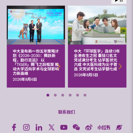
中大发布新一份五年策略计
中大「环球医学」连续13年
划《2026‒2030：腾跃新
全港收生之冠 囊括12名文
程，励行志远》 以
凭试满分考生 佔学医状元
「TIGER」腾飞之跃框架 推
六成 中大医科续为尖子首
动大学迈向学术与全球影响
选 文凭试考生佔学额七成
力新高峰
2026年8月5日
2026年8月6日
联系我们