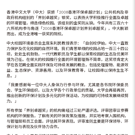
香港中文大学（中大）获颁「2008香港环保卓越计划」公共机构及非
政府机构组别的「界别卓越奖」银奖，以表扬大学积极推行全面及卓越
的环境管理，缔造绿色校园。该组别的金奖则从缺。今年共有三百六十
六所机构参与角逐「2008香港环保卓越计划界别卓越奖」，中大脱颖
而出，成为全港唯一获奖的院校。
中大校园环境委员会主席朱利民教授表示：「自创校伊始，中大一直致
力保护及优化校园的自然环境。我们青葱翠绿的校园占地一百三十四公
顷，处处生机勃勃，一代代教职员及学生都以保育校园的生态及优美环
境为己任。在偌大的校园推行全面的环境管理殊不简单，这奖项肯定大
学在各范畴全面实践环保及可持续发展的概念，包括处理废物、能源效
益、生态保护、资源善用，以及环保教育等，让校园得以保持生生不
息。」
「我要感谢每一位中大人身体力行参与环保，尤其是各书院环保委员
会、学生环保组织，以及大学各个行政单位的贡献。大学会再接再厉，
推出创新的环保计划及多元化的环保活动，为校园的可持续发展继续努
力。」
所有参加「界别卓越奖」的机构需经过三轮严谨评选。评审团审议参赛
机构的环保报告，了解有关的环保政策及措施，并实地考察入围机构，
与管理层和员工会面，评估其环保表现。评审准则主要是环保领导、环
保计划与表现及伙伴协力合作。