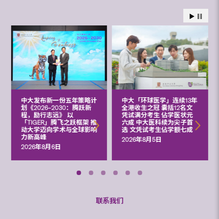
中大发布新一份五年策略计
中大「环球医学」连续13年
划《2026‒2030：腾跃新
全港收生之冠 囊括12名文
程，励行志远》 以
凭试满分考生 佔学医状元
「TIGER」腾飞之跃框架 推
六成 中大医科续为尖子首
动大学迈向学术与全球影响
选 文凭试考生佔学额七成
力新高峰
2026年8月5日
2026年8月6日
联系我们