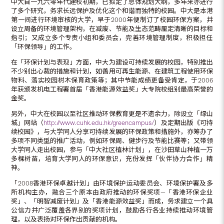
中大自一九六零年代建校初期，已拟定了总体规划大纲，多年来亦进行
了多个研究，务求长远保护及优化这个和谐而独特的校园。中大是本港
第一间进行环境审核的大学，早于2000年便制订了校园环保方案，并
设立周备的环境管理架构，在减废、节能及生态范畴厘定清晰的目标和
指引；又成立多个专责小组和委员会，完善环境管理制度，积极担任
「环保领导」的工作。
在「环保计划与表现」方面，中大为建设可持续发展的校园，特别推出
不少别出心裁的措施和计划，如善用可再生能源、在建筑工程使用环保
物料、落实校园树木保育政策等；其中节能成绩更备受肯定，于2006
年获颁发机电工程署首届「香港能源效益奖」大专院校组别最高荣誉的
金奖。
另外，中大在校园以至社区推动环保教育更是不遗余力，除设立「绿山
城」网站（
http://www.cuhk.edu.hk/greencampus/
）及定期出版《可持
续校园》，与大学同人分享可持续发展的环保政策和措施外，亦筹办了
多项不同类型的推广活动，例如环保周、健步行及节能比赛等；又带领
大学同人走出校园，参与「中大社区植林计划」，在沙田草山种植一万
多棵树苗，培育大学同人的环保意识，充份发挥「伙伴协力合作」精
神。
「2008香港环保卓越计划」由环境保护运动委员会、环境保护署及多
所机构主办，融合三个原本由政府推动的环保奖项—「香港环保企业
奖」、「明智减废计划」及「香港能源效益奖」而成，务求建立一个具
公信力并广泛覆盖各界别的奖项计划，鼓励各行各业持续推动环境管
理，以及表扬对环保作出贡献的机构。