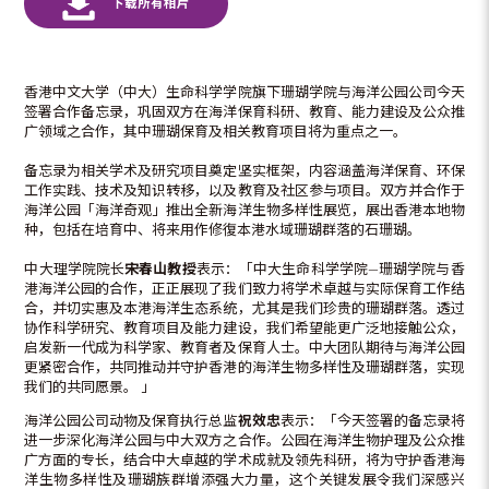
香港中文大学（中大）生命科学学院旗下珊瑚学院与海洋公园公司今天
签署合作备忘录，巩固双方在海洋保育科研、教育、能力建设及公众推
广领域之合作，其中珊瑚保育及相关教育项目将为重点之一。
备忘录为相关学术及研究项目奠定坚实框架，内容涵盖海洋保育、环保
工作实践、技术及知识转移，以及教育及社区参与项目。双方并合作于
海洋公园「海洋奇观」推出全新海洋生物多样性展览，展出香港本地物
种，包括在培育中、将来用作修復本港水域珊瑚群落的石珊瑚。
中大理学院院长
宋春山教授
表示：「中大生命科学学院—珊瑚学院与香
港海洋公园的合作，正正展现了我们致力将学术卓越与实际保育工作结
合，并切实惠及本港海洋生态系统，尤其是我们珍贵的珊瑚群落。透过
协作科学研究、教育项目及能力建设，我们希望能更广泛地接触公众，
启发新一代成为科学家、教育者及保育人士。中大团队期待与海洋公园
更紧密合作，共同推动并守护香港的海洋生物多样性及珊瑚群落，实现
我们的共同愿景。 」
海洋公园公司动物及保育执行总监
祝效忠
表示：「今天签署的备忘录将
进一步深化海洋公园与中大双方之合作。公园在海洋生物护理及公众推
广方面的专长，结合中大卓越的学术成就及领先科研，将为守护香港海
洋生物多样性及珊瑚族群增添强大力量，这个关键发展令我们深感兴