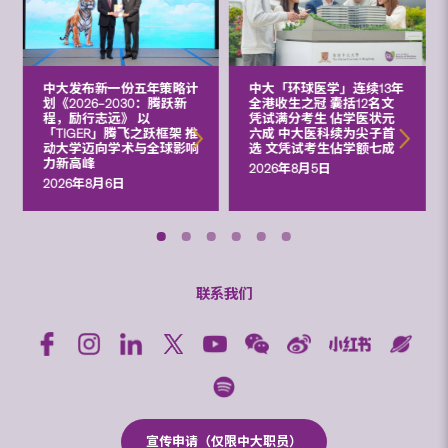
中大发布新一份五年策略计
中大「环球医学」连续13年
划《2026‒2030：腾跃新
全港收生之冠 囊括12名文
程，励行志远》 以
凭试满分考生 佔学医状元
「TIGER」腾飞之跃框架 推
六成 中大医科续为尖子首
动大学迈向学术与全球影响
选 文凭试考生佔学额七成
力新高峰
2026年8月5日
2026年8月6日
联系我们
宣传申请（仅限中大职员）