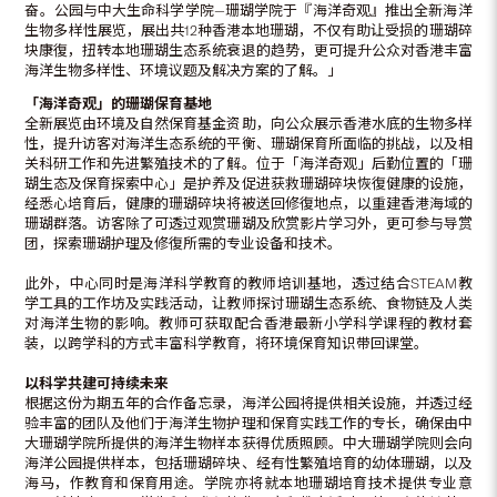
奋。公园与中大生命科学学院—珊瑚学院于『海洋奇观』推出全新海洋
生物多样性展览，展出共12种香港本地珊瑚，不仅有助让受损的珊瑚碎
块康復，扭转本地珊瑚生态系统衰退的趋势，更可提升公众对香港丰富
海洋生物多样性、环境议题及解决方案的了解。」
「海洋奇观」的珊瑚保育基地
全新展览由环境及自然保育基金资助，向公众展示香港水底的生物多样
性，提升访客对海洋生态系统的平衡、珊瑚保育所面临的挑战，以及相
关科研工作和先进繁殖技术的了解。位于「海洋奇观」后勤位置的「珊
瑚生态及保育探索中心」是护养及促进获救珊瑚碎块恢復健康的设施，
经悉心培育后，健康的珊瑚碎块将被送回修復地点，以重建香港海域的
珊瑚群落。访客除了可透过观赏珊瑚及欣赏影片学习外，更可参与导赏
团，探索珊瑚护理及修復所需的专业设备和技术。
此外，中心同时是海洋科学教育的教师培训基地，透过结合STEAM教
学工具的工作坊及实践活动，让教师探讨珊瑚生态系统、食物链及人类
对海洋生物的影响。教师可获取配合香港最新小学科学课程的教材套
装，以跨学科的方式丰富科学教育，将环境保育知识带回课堂。
以科学共建可持续未来
根据这份为期五年的合作备忘录，海洋公园将提供相关设施，并透过经
验丰富的团队及他们于海洋生物护理和保育实践工作的专长，确保由中
大珊瑚学院所提供的海洋生物样本获得优质照顾。中大珊瑚学院则会向
海洋公园提供样本，包括珊瑚碎块、经有性繁殖培育的幼体珊瑚，以及
海马，作教育和保育用途。学院亦将就本地珊瑚培育技术提供专业意