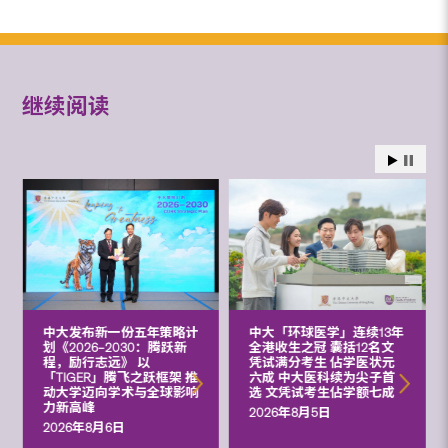
继续阅读
中大发布新一份五年策略计
中大「环球医学」连续13年
划《2026‒2030：腾跃新
全港收生之冠 囊括12名文
程，励行志远》 以
凭试满分考生 佔学医状元
「TIGER」腾飞之跃框架 推
六成 中大医科续为尖子首
动大学迈向学术与全球影响
选 文凭试考生佔学额七成
力新高峰
2026年8月5日
2026年8月6日