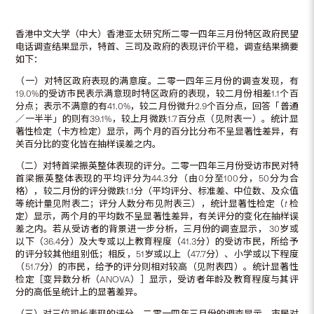
香港中文大学（中大）香港亚太研究所二零一四年三月份特区政府民望
电话调查结果显示，特首、三司及政府的表现评价平稳，调查结果摘要
如下：
（一）对特区政府表现的满意度。二零一四年三月份的调查发现，有
19.0%的受访市民表示满意现时特区政府的表现，较二月份相差1.1个百
分点；表示不满意的有41.0%，较二月份微升2.9个百分点，回答「普通
／一半半」的则有39.1%，较上月微跌1.7百分点（见附表一）。统计显
著性检定（卡方检定）显示，两个月的百分比分布不呈显著性差异，有
关百分比的变化皆在抽样误差之内。
（二）对特首梁振英整体表现的评分。二零一四年三月份受访市民对特
首梁振英整体表现的平均评分为44.3分（由0分至100分，50分为合
格），较二月份的评分微跌1.1分（平均评分、标准差、中位数、及众值
等统计量见附表二；评分人数分布见附表三），统计显著性检定（
t
检
定）显示，两个月的平均数不呈显著性差异，有关评分的变化在抽样误
差之内。若从受访者的背景进一步分析，三月份的调查显示， 30岁或
以下（36.4分）及大专或以上教育程度（41.3分）的受访市民，所给予
的评分较其他组别低；相反，51岁或以上（47.7分）、小学或以下程度
（51.7分）的市民，给予的评分则相对较高（见附表四）。统计显著性
检定［变异数分析（ANOVA）］显示，受访者年龄及教育程度与其评
分的高低呈统计上的显著差异。
（三）对三位司长表现的评分。二零一四年三月份的调查显示，市民对