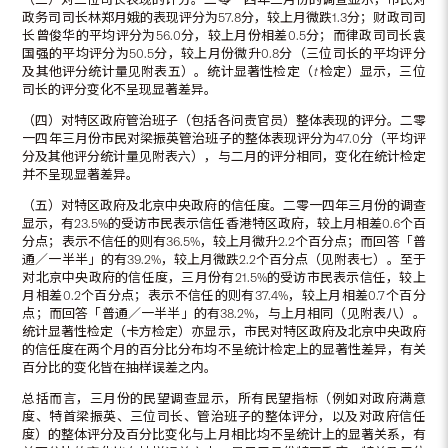
政务司司长林郑月娥的表现评分为57.8分，较上月微跌1.3分；财政司司
长曾俊华的平均评分为56.0分，较上月份相差0.5分；而律政司司长袁
国强的平均评分为50.5分，较上月份微升0.8分（三位司长的平均评分
及其他评分统计量见附表五）。统计显著性检定（
t
检定）显示，三位
司长的评分变化不呈现显著差异。
（四）对特区政府管治班子（包括各问责官员）整体表现的评分。二零
一四年三月份市民对梁振英管治班子的整体表现评分为47.0分（平均评
分及其他评分统计量见附表六），与二月的评分相同，变化在统计检定
并不呈现显著差异。
（五）对特区政府及北京中央政府的信任度。二零一四年三月份的调查
显示，有23.5%的受访市民表示信任香港特区政府，较上月相差0.6个百
分点；表示不信任的则有36.5%，较上月微升2.2个百分点；而回答「普
通／一半半」的有39.2%，较上月微跌2.2个百分点（见附表七）。至于
对北京中央政府的信任度，三月份有21.5%的受访市民表示信任，较上
月相差0.2个百分点；表示不信任的则有37.4%，较上月相差0.7个百分
点；而回答「普通／一半半」的有38.2%，与上月相同（见附表八）。
统计显著性检定（卡方检定）亦显示，市民对特区政府及北京中央政府
的信任度在两个月的百分比分布均不呈统计检定上的显著性差异，有关
百分比的变化皆在抽样误差之内。
总括而言，三月份的民望调查显示，所有民望指标（例如对政府满意
度、特首梁振英、三位司长、管治班子的整体评分，以及对政府信任
度）的整体评分及百分比变化与上月相比均不呈统计上的显著关系，有