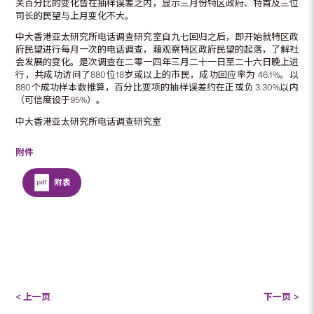
关百分比的变化皆在抽样误差之内，显示三月份特区政府、特首及三位
司长的民望与上月变化不大。
中大香港亚太研究所电话调查研究室自九七回归之后，即开始就特区政
府民望进行每月一次的电话调查，藉观察特区政府民望的起落，了解社
会发展的变化。是次调查在二零一四年三月二十一日至二十六日晚上进
行，共成功访问了880位18岁或以上的市民，成功回应率为 46.1%。以
880个成功样本数推算，百分比变项的抽样误差约在正或负 3.30%以内
（可信度设于95%）。
中大香港亚太研究所电话调查研究室
附件
附表
< 上一页
下一页 >