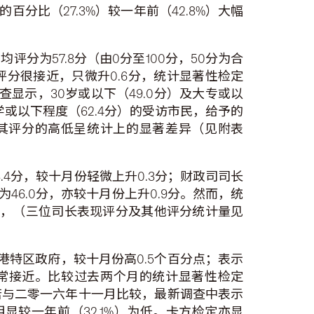
百分比（27.3%）较一年前（42.8%）大幅
为57.8分（由0分至100分，50分为合
分很接近，只微升0.6分，统计显著性检定
示，30岁或以下（49.0分）及大专或以
学或以下程度（62.4分）的受访市民，给予的
与其评分的高低呈统计上的显著差异（见附表
4分，较十月份轻微上升0.3分；财政司司长
46.0分，亦较十月份上升0.9分。然而，统
，（三位司长表现评分及其他评分统计量见
港特区政府，较十月份高0.5个百分点；表示
份非常接近。比较过去两个月的统计显著性检定
若与二零一六年十一月比较，最新调查中表示
明显较一年前（32.1%）为低。卡方检定亦显