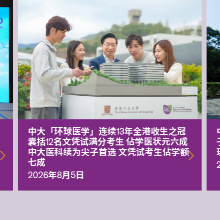
中大「环球医学」连续13年全港收生之冠
囊括12名文凭试满分考生 佔学医状元六成
中大医科续为尖子首选 文凭试考生佔学额
七成
2026年8月5日