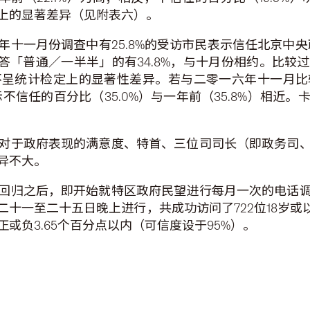
上的显著差异（见附表六）。
十一月份调查中有25.8%的受访市民表示信任北京中央
；而回答「普通／一半半」的有34.8%，与十月份相约。比
不呈统计检定上的显著性差异。若与二零一六年十一月比
而表示不信任的百分比（35.0%）与一年前（35.8%）相
对于政府表现的满意度、特首、三位司司长（即政务司
异不大。
回归之后，即开始就特区政府民望进行每月一次的电话
一至二十五日晚上进行，共成功访问了722位18岁或以上
或负3.65个百分点以内（可信度设于95%）。