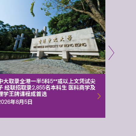
中大取录全港一半5科5**或以上文凭试尖
中大委
子 经联招取录2,855名本科生 医科商学及
理副校
理学王牌课程成首选
2026年
2026年8月5日