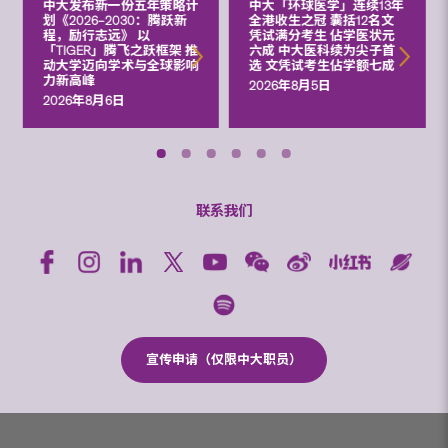
中大发布新一份五年策略计
中大「环球医学」连续13年
划《2026‒2030：腾跃新
全港收生之冠 囊括12名文
程，励行志远》 以
凭试满分考生 佔学医状元
「TIGER」腾飞之跃框架 推
六成 中大医科续为尖子首
动大学迈向学术与全球影响
选 文凭试考生佔学额七成
力新高峰
2026年8月5日
2026年8月6日
联系我们
宣传申请（仅限中大职员）