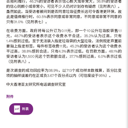
否顺利推行，46.2%的受访者表示信心颇大或非常大，36.8%的受访者
的信心则颇小或非常小，可见不少人仍对计划存有疑虑（见附表六）。
虽然如此，当受访者被问到是否同意垃圾征费长远可令香港更环保，故
此是值得推行时，60.5%表示同意或非常同意，不同意或非常不同意的
只有31.0%（见附表七）。
在收费方面，政府将每公升订为0.11元，即一个10公升垃圾胶袋售1.1
元，48.7%的受访者表示这个收费水平合适，35.2%认为过高，只有
1.4%感到过低。至于无法装入指定垃圾袋的大型垃圾，法例规定弃置前
要贴上指定标签，每件标签收费11元，45.2%的受访者认为这个收费水
平过高，38.8%感到合适，只有4.3%表示过低。在罚款方面，48.1%的
受访者认为1,500元这个罚款额合适，37.7%感到过高，6.0%表示过低
（见附表八）。
是次调查的成功回应率为38.9%，以713个成功样本数推算，百分比变
项的抽样误差约在正或负3.67个百分点以内（可信度设于95%）。
中大香港亚太研究所电话调查研究室
附件
附表