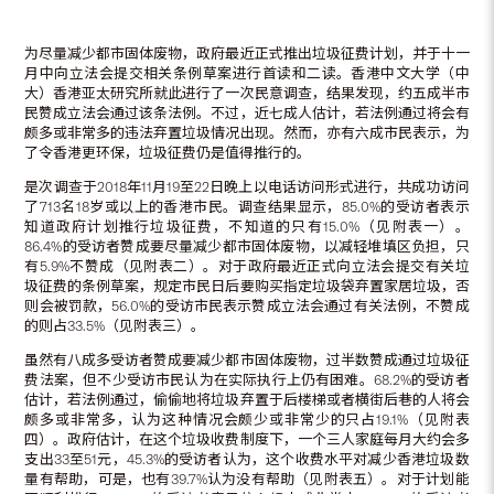
为尽量减少都市固体废物，政府最近正式推出垃圾征费计划，并于十一
月中向立法会提交相关条例草案进行首读和二读。香港中文大学（中
大）香港亚太研究所就此进行了一次民意调查，结果发现，约五成半市
民赞成立法会通过该条法例。不过，近七成人估计，若法例通过将会有
颇多或非常多的违法弃置垃圾情况出现。然而，亦有六成市民表示，为
了令香港更环保，垃圾征费仍是值得推行的。
是次调查于2018年11月19至22日晚上以电话访问形式进行，共成功访问
了713名18岁或以上的香港市民。调查结果显示，85.0%的受访者表示
知道政府计划推行垃圾征费，不知道的只有15.0%（见附表一）。
86.4%的受访者赞成要尽量减少都市固体废物，以减轻堆填区负担，只
有5.9%不赞成（见附表二）。对于政府最近正式向立法会提交有关垃
圾征费的条例草案，规定市民日后要购买指定垃圾袋弃置家居垃圾，否
则会被罚款，56.0%的受访市民表示赞成立法会通过有关法例，不赞成
的则占33.5%（见附表三）。
虽然有八成多受访者赞成要减少都市固体废物，过半数赞成通过垃圾征
费法案，但不少受访市民认为在实际执行上仍有困难。68.2%的受访者
估计，若法例通过，偷偷地将垃圾弃置于后楼梯或者横街后巷的人将会
颇多或非常多，认为这种情况会颇少或非常少的只占19.1%（见附表
四）。政府估计，在这个垃圾收费制度下，一个三人家庭每月大约会多
支出33至51元，45.3%的受访者认为，这个收费水平对减少香港垃圾数
量有帮助，可是，也有39.7%认为没有帮助（见附表五）。对于计划能