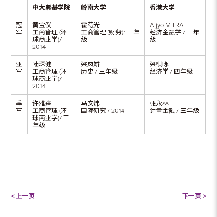
中大崇基学院
岭南大学
香港大学
冠
黄宝仪
霍芍光
Arjyo MITRA
军
工商管理 (环
工商管理 (财务)/ 三年
经济金融学 / 三年
球商业学)/
级
级
2014
亚
陆琛健
梁凤娇
梁棋咏
军
工商管理 (环
历史 / 三年级
经济学 / 四年级
球商业学)/
2014
季
许雅婷
马文炜
张永林
军
工商管理 (环
国际研究 / 2014
计量金融 / 三年级
球商业学)/ 三
年级
< 上一页
下一页 >