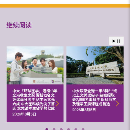
继续阅读
中大「环球医学」连续13年
中大取录全港一半5科5**或
全港收生之冠 囊括12名文
以上文凭试尖子 经联招取
凭试满分考生 佔学医状元
录2,855名本科生 医科商学
六成 中大医科续为尖子首
及理学王牌课程成首选
选 文凭试考生佔学额七成
2026年8月5日
2026年8月5日