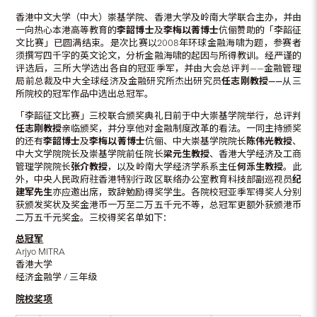
香港中文大学（中大）崇基学院、香港大学及岭南大学联合主办，并由
一向热心本港高等教育的
李韶博士
及
李梅以菁博士
伉俪赞助的「李韶征
文比赛」已圆满结束。是次比赛以2008年环球金融海啸为题，参赛者
须撰写四千字的英文论文，分析金融海啸的起因与所得教训。经严谨的
评选后，三所大学选出各自的冠亚季军，并由大会总评判——金融管理
局前总裁及中大全球经济及金融研究所杰出研究员
任志刚教授
——
从三
所院校的冠军作品中选出总冠军。
「李韶征文比赛」三校联合颁奖典礼日前于中大崇基学院举行，总评判
任志刚教授
亲临颁奖，并分享他对金融制度改革的看法。一同主持颁奖
的还有
李韶博士
及
李梅以菁博士
伉俪、中大崇基学院院长
陈伟光教授
、
中大文学院院长及崇基学院前任院长
梁元生教授
、香港大学经济及工商
管理学院院长
张介教授
，以及岭南大学经济学系系主任
何泺生教授
。此
外，中央人民政府驻香港特别行政区联络办公室教育科技部副巡视员
纪
建军先生
亦应邀出席，致辞勉励得奖学生。各院校冠亚季军得奖人分别
获颁发奖状及奖金港币一万至二万五千元不等，总冠军更额外获颁港币
二万五千元奖金。三校得奖名单如下：
总冠军
Arjyo MITRA
香港大学
经济金融学 / 三年级
院校奖项