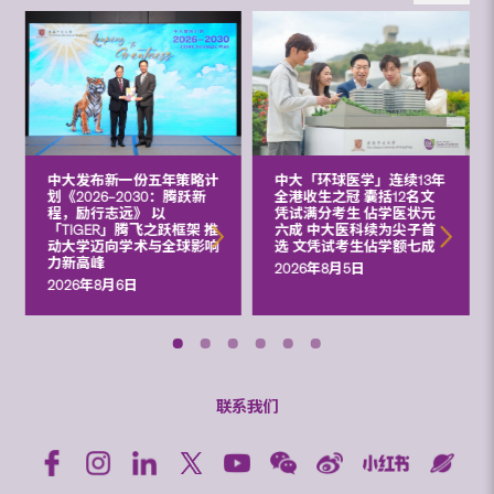
中大发布新一份五年策略计
中大「环球医学」连续13年
划《2026‒2030：腾跃新
全港收生之冠 囊括12名文
程，励行志远》 以
凭试满分考生 佔学医状元
「TIGER」腾飞之跃框架 推
六成 中大医科续为尖子首
动大学迈向学术与全球影响
选 文凭试考生佔学额七成
力新高峰
2026年8月5日
2026年8月6日
联系我们