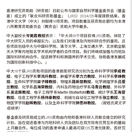
香港研究资助局（研资局）日前公布与国家自然科学基金委员会（基金
委）成立的「联合科研资助基金」（JRS）2024/25年度拨款结果，香
港中文大学（中大）共取得16项资助，项目数量及获资助总额均为本港
八所教育资助委员会（教资会）资助大学中最多。
中大副校长
岑美霞教授
表示︰「中大共16个项目获得JRS资助，体现了
中大研究人员的卓越实力，以及我们对香港及内地科研合作的重视。这
些项目包括中大与中国科学院、清华大学、上海交通大学、北京航空航
天大学等内地知名学术机构学者的合作项目。我们将继续加强与内地及
国际科研机构合作，促进跨学科和跨国界的学术交流，协助香港发展成
为国际创新科技中心。」
中大16个获JRS资助项目的香港首席研究员分别为生命科学学院
李成教
授
、电子工程学系
李鸿升教授
、肿瘤学系
李力力教授
、外科学系
李峥教
授
、生命科学学院
梁子臻教授
、物理系
路新慧教授
、化学病理学系
吕爱
兰教授
、化学系
吕海荣教授
、内科及药物治疗学系
马青云教授
、外科学
系
吴志辉教授
、电子工程学系
Martin Stolterfoht
教授
、统计学系
王海婴
教授
、信息工程学系
杨伟豪教授
、机械与自动化工程学系
张立教授
、生
物医学学院
赵晖教授
，以及生命科学学院
钟思林教授
。
（按姓氏英文字
母排序）
基金委及研资局成立的JRS资助由内地和香港科研人员联合提交的研究
计划，旨在促进香港与内地科研人员及团队在双方现有优势互补的基础
上开展合作。每位成功的香港申请人最高可获125万港元拨款，各研究