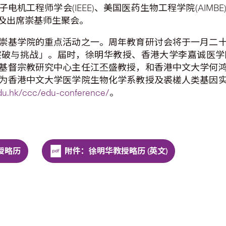
工程师学会(IEEE)、美国医药生物工程学院(AIMBE
及出席崇基师生聚会。
崇基学院的重点活动之一。周年教育研讨会将于一月二
突破与挑战」。届时，徐明华教授、香港大学李嘉诚医学
基督宗教研究中心主任江丕盛教授，和香港中文大学何
为香港中文大学医学院生物化学系教授及裘槎人类基因
du.hk/ccc/edu-conference/
。
授略历
附件：徐明华教授略历 (英文)