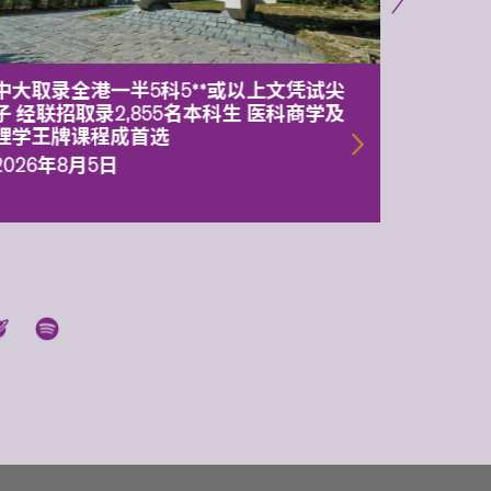
中大取录全港一半5科5**或以上文凭试尖
中大委
子 经联招取录2,855名本科生 医科商学及
理副校
理学王牌课程成首选
2026年
2026年8月5日