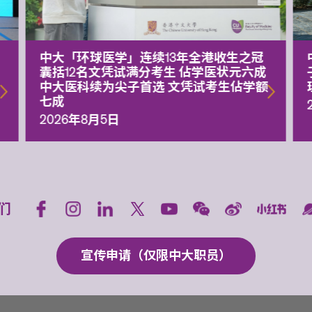
中大「环球医学」连续13年全港收生之冠
囊括12名文凭试满分考生 佔学医状元六成
中大医科续为尖子首选 文凭试考生佔学额
七成
2026年8月5日
们
宣传申请（仅限中大职员）