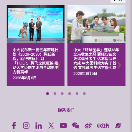
中大发布新一份五年策略计
中大「环球医学」连续13年
划《2026‒2030：腾跃新
全港收生之冠 囊括12名文
程，励行志远》 以
凭试满分考生 佔学医状元
「TIGER」腾飞之跃框架 推
六成 中大医科续为尖子首
动大学迈向学术与全球影响
选 文凭试考生佔学额七成
力新高峰
2026年8月5日
2026年8月6日
联系我们