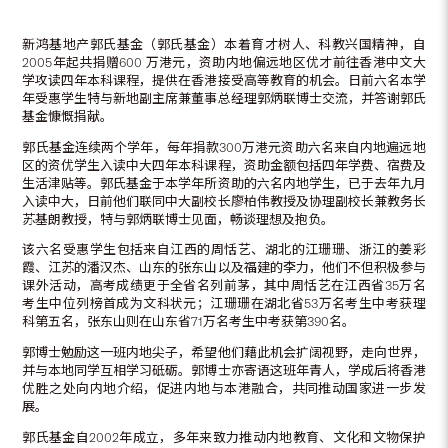
新鸿基地产郭氏基金（郭氏基金）本着育才树人、科教兴国精神，自
2005年起共捐赠600 万港元，资助内地偏远地区优才前往香港中文大
学攻读四年本科课程，提供在香港接受高等教育的机会。日前六名本学
年受惠学生特与新地副主席兼董事总经理郭炳联博士交流，并答谢郭氏
基金慷慨捐献。
郭氏基金连续两个学年，每年捐款300万港元资助六名来自内地遍远地
区的资优学生入读中大四年本科课程，资助金额包括四年学费、宿费及
生活津贴等。郭氏基金于本学年所资助的六名内地学生，已于去年九月
入读中大，日前他们联同中大副校长廖柏伟教授及协理副校长兼教务长
苏基朗教授，特与郭炳联博士见面，畅谈理想及抱负。
该六名受惠学生包括来自江西的周恬艺、湖北的江珊珊、浙江的姜彩
霞、江苏的潘汉杰、山东的张东山以及福建的李力，他们不但积极参与
课外活动，高考成绩更于全省名列前茅，其中周恬艺在江西省35万名
考生中位列榜首成为文科状元；江珊珊在湖北省53万名考生中考获理
科第五名，张东山则在山东省71万名考生中考获第390名。
郭博士勉励这一班内地尖子，希望他们藉此机会扩阔视野，走向世界，
并与本地同学互相学习砥砺。郭博士亦寄语这班年青人，学成后将香港
优胜之处向内地介绍，促进内地与本港融合，共同推动国家进一步发
展。
郭氏基金自2002年成立，多年来致力推动内地教育、文化和文物保护