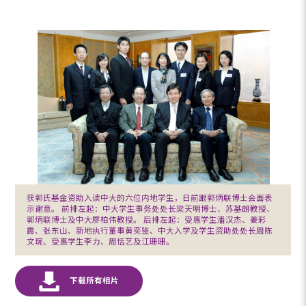
获郭氏基金资助入读中大的六位内地学生，日前跟郭炳联博士会面表
示谢意。 前排左起：中大学生事务处处长梁天明博士、苏基朗教授、
郭炳联博士及中大廖柏伟教授。 后排左起：受惠学生潘汉杰、姜彩
霞、张东山、新地执行董事黄奕鉴、中大入学及学生资助处处长周陈
文琬、受惠学生李力、周恬艺及江珊珊。