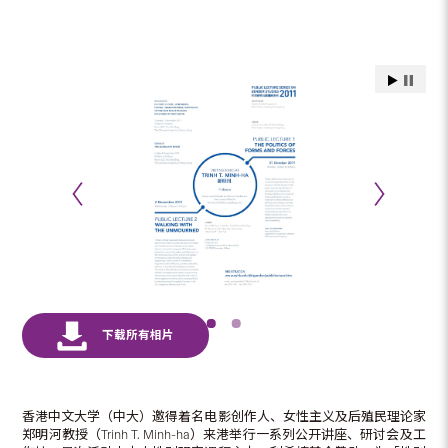
香港中文大学（中大）邀得着名电影创作人、女性主义及后殖民理论家
郑明河教授（Trinh T. Minh-ha）来港举行一系列公开讲座、研讨会及工