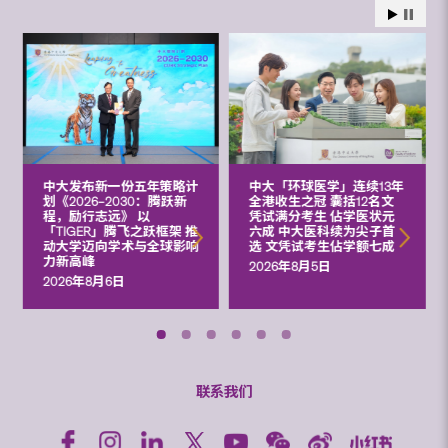
中大发布新一份五年策略计
中大「环球医学」连续13年
划《2026‒2030：腾跃新
全港收生之冠 囊括12名文
程，励行志远》 以
凭试满分考生 佔学医状元
「TIGER」腾飞之跃框架 推
六成 中大医科续为尖子首
动大学迈向学术与全球影响
选 文凭试考生佔学额七成
力新高峰
2026年8月5日
2026年8月6日
联系我们