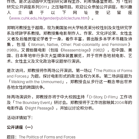
作坊。是次活动由中大性别研究课程主办、利希慎基金赞助，为「性别
研究公开讲座系列2011」之压轴项目。欢迎公众参加公开讲座，有兴趣
人士请于以下网址登记留座
（
www.cuhk.edu.hk/gender/publiclecture.htm
）。
郑明河教授生于越南，现为美国加州大学柏克莱分校性别及女性研究学
系及修辞学系教授。郑教授集电影制作人、作家、文化评论家、女性主
义者及后殖民理论学者于一身，着作丰富，曾出版多本学术书籍及诗
集，包括《Woman, Native, Other: Post-coloniality and Feminism》
(1989)，又曾拍摄电影（包括《Reassemblage》(1982)），在中国、美
国、日本等地举行多次大型媒体装置展览，并于世界各地就电影、艺
术、女性主义及文化政治等议题举行演讲。
是次访问，郑教授将作两场公开演讲。第一场以「The Politics of Forms
and Forces」为题，探讨电影形式的政治及权力关系。第二场讲座题为
「Walking with the Unmourned」，郑教授会从步行这一概念带出世界
各地女性的跨国抗争。
除两场演讲外，郑教授亦将于中大校园主持「D-Story, D-Film」工作坊
及「The Boundary Event」研讨会。郑教授将于工作坊放映其2004年的
电影作品《Night Passage》，并加以讨论和分析。
活动详情如下：
公开讲座（一）
题目：The Politics of Forms and Forces