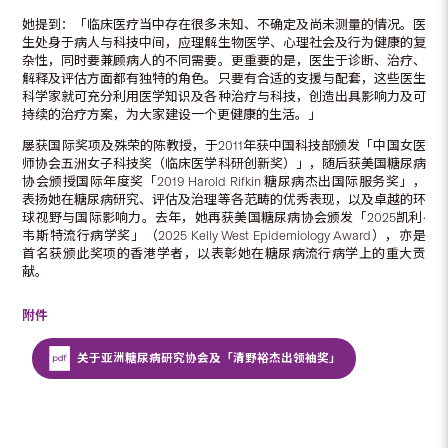
她提到：「临床医疗当中存在很多未知、不确定及尚未测量的情况。医
生处身于病人与科技中间，应理解生物医学、心理社会及行为健康的复
杂性，同时要兼顾病人的不同需要。更重要的是，医生于诊断、治疗、
解释及评估方面都有独特的角色。只要有合适的支援与配套，这些医生
科学家就可充分利用医学知识及各种治疗与科技，创造出具影响力及可
持续的治疗方案，为大家建设一个更健康的生活。」
屡获国际奖项及殊荣的陈教授，于2011年获中国科技部颁发「中国女医
师协会五洲女子科技奖（临床医学科研创新奖）」，随后获美国糖尿病
协会颁授国际年度奖「2019 Harold Rifkin 糖尿病杰出国际服务奖」，
表扬她在糖尿病研究、评估及治理等各范畴的优秀表现，以及卓越的环
球视野与国际影响力。去年，她再获美国糖尿病协会颁发「2025凯利·
韦斯特流行病学奖」（2025 Kelly West Epidemiology Award），亦是
首名获颁此奖项的香港学者，以表彰她在糖尿病流行病学上的重大贡
献。
附件
关于亚洲糖尿病研究协会及「清野裕杰出领袖奖」