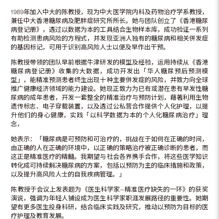
1989年加入中大的陈教授，现为中大医学院内科及药物治疗学系教授，
兼任中大香港糖尿病及肥胖症研究所所长。她与团队创立了《香港糖尿
病登记册》，透过以数据为本的工具结合生物样本库，成功验证一系列
有助检测患病风险的方程式，并发现亚洲人独有的糖尿病和相关併发症
的基因标记，可用于识别高风险人士以便及早作出干预。
陈教授带领的团队早前根据牛津研发的模型及经验，运用持续从《香港
糖尿病登记册》收集的大数据，成功开发出「华人糖尿预后预测模
型」，能精准预测患者终生出现十种主要併发症的风险，并致力向全球
推广健康经济领域的能力建设。她现正致力为已有或潜在患有早发性糖
尿病的成年患者，开发一套整全的精准治疗与预防计划，藉著利用生物
遗传标志、电子穿载装置，以及透过公私营合作提供个人化护理，以提
升他们的身心健康，实践「以科学数据为本的个人化糖尿病治疗」理
念，
她表示：「糖尿病是可预防和可治疗的，挑战在于如何在正确的时间，
由正确的人在正确的环境中，以正确的策略治疗被正确诊断的患者，而
这正是精准医疗的精髓。我期望与社会各界携手合作，将这些医学知识
转化成可持续解决糖尿病的方案，包括以预防为主的临床措施和政策，
以及提升高风险人士的自我疾病管理。」
陈教授于会议上发表题为《医生科学家—精准医疗缺失的一环》的获奖
演说，强调为年轻人铺设成为医生科学家职涯发展路径的重要性。她期
望有更多医生投身科研，结合临床实践及研究，推动以预防为目标的医
疗护理及教育发展。