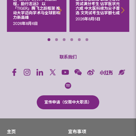
程，励行志远》 以
凭试满分考生 佔学医状元
「TIGER」腾飞之跃框架 推
六成 中大医科续为尖子首
动大学迈向学术与全球影响
选 文凭试考生佔学额七成
力新高峰
2026年8月5日
2026年8月6日
联系我们
宣传申请（仅限中大职员）
主页
宣布事项