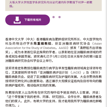
大坂大学大学院医学系研究科内分泌代谢内科学教授下村伊一郎教
授。
香港中文大学（中大）香港糖尿病及肥胖症研究所所长、中大医学院内
科及药物治疗学系
陈重娥教授
，获亚洲糖尿病研究协会（Asian
Association for the Study of Diabetes，AASD）颁发「清野裕杰出领袖
奖」，成为本港首位获此殊荣的学者，以表彰她在亚洲糖尿病领域的终
身成就及卓越贡献。颁奖典礼已于5月23日在日本大坂举办的第18届亚
洲糖尿病研究协会科学会议上举行。
该奖项肯定陈教授在糖尿病流行病学及早发性糖尿病领域具全球领导地
位，尤其是她所领导的「亚洲糖尿病评估计划 （JADE）」及《刺针》
糖尿病委员会，促进了亚洲糖尿病研究及护理的发展。大会亦赞扬陈教
授将研究转化并以数据策动，透过展示大规模实证结构及目标导向的糖
尿病护理成效，推动临床实践的发展。
陈教授向家人以及所有在研究历程中给予她支持的人士致谢，并说：
「这个荣誉属于我的老师、同事、研究团队、合作伙伴、糖尿病患者及
他们的家人。此外，有赖大学的支持，我才能用我所学为糖尿病社群略
尽绵力。」