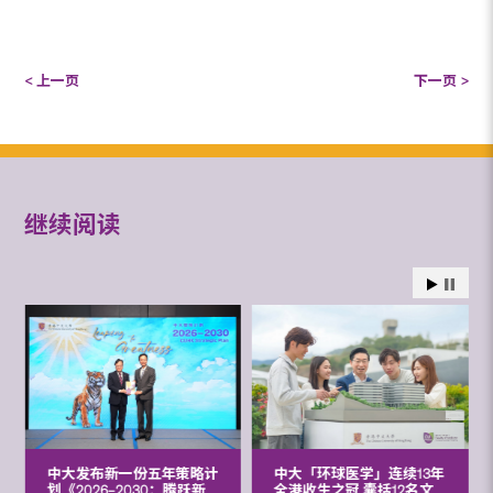
< 上一页
下一页 >
继续阅读
中大发布新一份五年策略计
中大「环球医学」连续13年
划《2026‒2030：腾跃新
全港收生之冠 囊括12名文