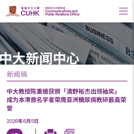
中大新闻中心
新闻稿
中大教授陈重娥获颁「清野裕杰出领袖奖」
成为本港首名学者荣膺亚洲糖尿病教研最高荣
誉
2026年6月5日